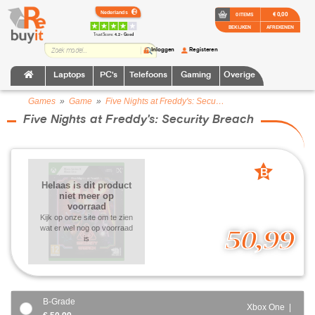
€ 0,00
0 ITEMS
BEKIJKEN
AFREKENEN
TrustScore:
4.2 • Goed
Inloggen
Registeren
Laptops
PC's
Telefoons
Gaming
Overige
Games
»
Game
»
Five Nights at Freddy's: Security Breach
Five Nights at Freddy's: Security Breach
B
Helaas is dit product
grade
niet meer op
voorraad
Kijk op onze site om te zien
wat er wel nog op voorraad
50,99
is
B-Grade
Xbox One |