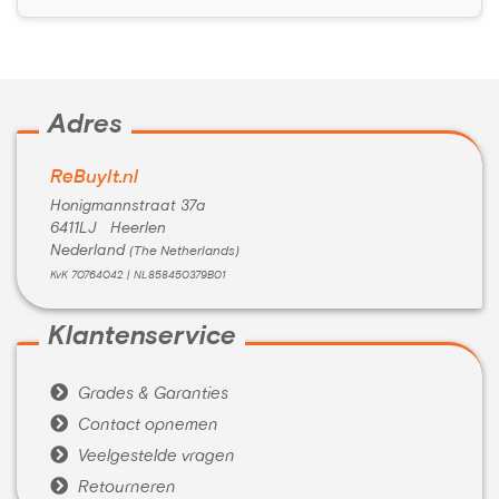
Adres
ReBuyIt.nl
Honigmannstraat 37a
6411LJ Heerlen
Nederland
(The Netherlands)
KvK 70764042 | NL858450379B01
Klantenservice

Grades & Garanties

Contact opnemen

Veelgestelde vragen

Retourneren