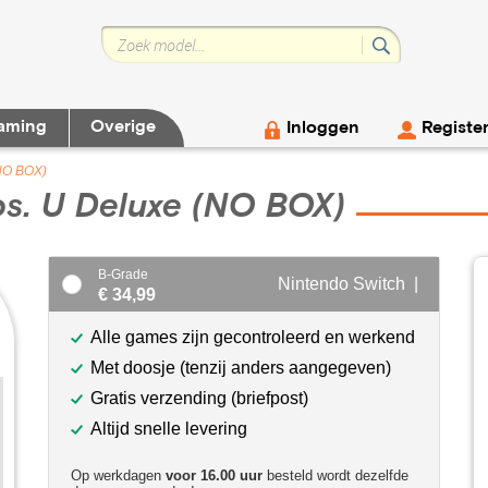
aming
Overige
Inloggen
Registe
(NO BOX)
s. U Deluxe (NO BOX)
B-Grade
Nintendo Switch |
€ 34,99
Alle games zijn gecontroleerd en werkend
Met doosje (tenzij anders aangegeven)
Gratis verzending (briefpost)
Altijd snelle levering
Op werkdagen
voor 16.00 uur
besteld wordt dezelfde