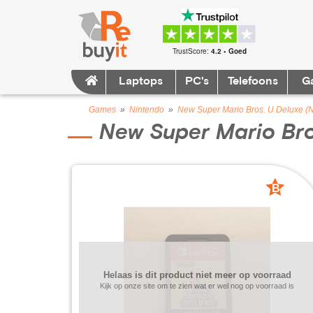
TrustScore:
4.2 • Goed
Laptops
PC's
Telefoons
G
Games
»
Nintendo
»
New Super Mario Bros. U Deluxe 
New Super Mario Bro
B
grade
Helaas is dit product niet meer op voorraad
Kijk op onze site om te zien wat er wel nog op voorraad is