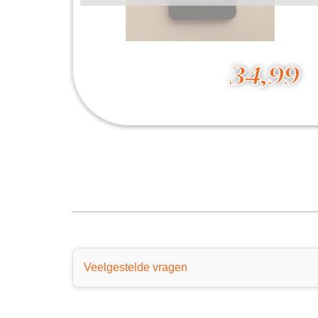
34,99
New Super Mario Bros. U Deluxe (NO BOX)
34,99
Veelgestelde vragen