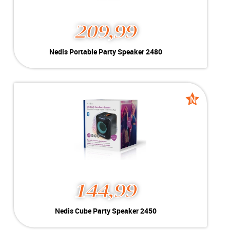
209,99
Nedis Portable Party Speaker 2480
Kleur:
Zwart
Conditie:
New
Inclusief:
5 uur | BT | USB | MIC | AUX
N
N
Voorraad:
1 stuk
nieuw
nieuw
MEER INFO
NU KOPEN
144,99
Nedis Cube Party Speaker 2450