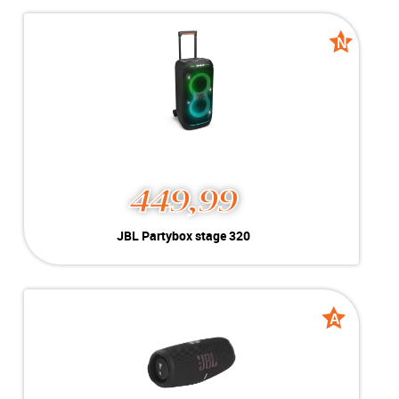
Kleur:
Zwart
Conditie:
A-Grade
Inclusief:
Compleet met doos
N
N
new
new
449,99
JBL Partybox stage 320
Kleur:
Zwart
Conditie:
Nieuw
Inclusief:
Compleet met doos
A
A
Voorraad:
2 stuks
grade
grade