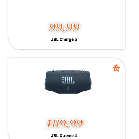
99,99
JBL Charge 5
Kleur:
Zwart
Conditie:
A-Grade
Inclusief:
Compleet met doos
A
A
grade
grade
189,99
JBL Xtreme 4