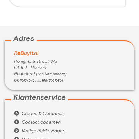
Kleur:
Blauw
Conditie:
A-Grade
Inclusief:
kabel
Adres
ReBuyIt.nl
Honigmannstraat 37a
6411LJ Heerlen
Nederland
(The Netherlands)
KvK 70764042 | NL858450379B01
Klantenservice

Grades & Garanties

Contact opnemen

Veelgestelde vragen