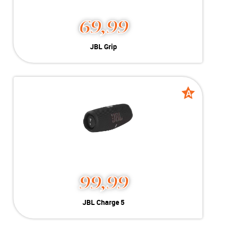
69,99
JBL Grip
Kleur:
Zwart
Conditie:
A-Grade
Inclusief:
Compleet met doos
A
A
grade
grade
99,99
JBL Charge 5