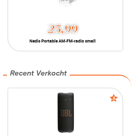
25,99
Nedis Portable AM-FM-radio small
Kleur:
Zwart
Conditie:
New
Inclusief:
2 x AAA-batterij | Analoge tuning
Voorraad:
2 stuks
Recent Verkocht
MEER INFO
NU KOPEN
A
A
grade
grade