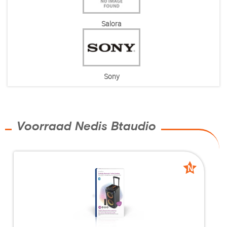
Salora
Sony
Voorraad Nedis Btaudio
N
N
nieuw
nieuw