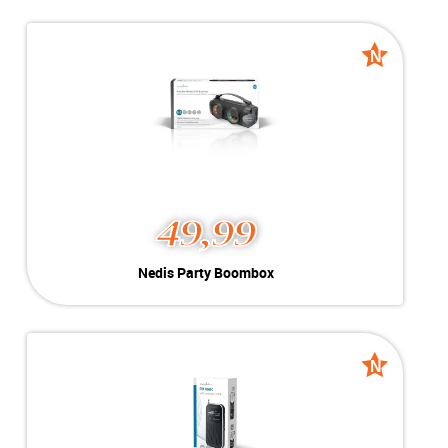
Kleur:
Zwart
Conditie:
New
Inclusief:
150W | BT | AUX | USB | Mic
N
N
Voorraad:
1 stuk
nieuw
nieuw
MEER INFO
NU KOPEN
49,99
Nedis Party Boombox
Kleur:
Zwart
Conditie:
New
Inclusief:
5 uur | BT | USB | AUX
N
N
Voorraad:
2 stuks
nieuw
nieuw
MEER INFO
NU KOPEN