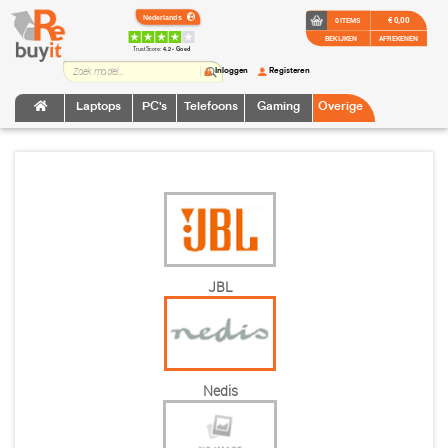
€ 0,00
0 ITEMS
BEKIJKEN
AFREKENEN
TrustScore:
4.2 • Goed
Inloggen
Registeren
Laptops
PC's
Telefoons
Gaming
Overige
JBL
Nedis