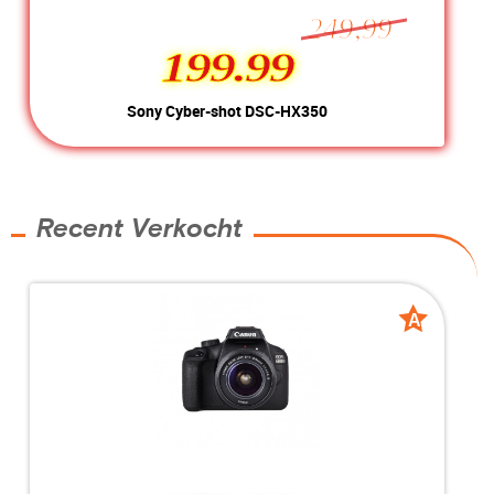
249,99
199.99
199.99
Sony Cyber-shot DSC-HX350
Kleur:
Zwart
Conditie:
B-Grade
Inclusief:
incl 3 accu's & oplader
Voorraad:
1 stuk
Recent Verkocht
MEER INFO
NU KOPEN
A
A
grade
grade