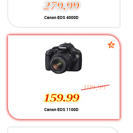
279,99
Canon EOS 4000D
Kleur:
Zwart
Conditie:
A-Grade
Inclusief:
Incl tas, 1 accu en oplader
A
A
grade
grade
199,99
159.99
159.99
Canon EOS 1100D
Kleur:
Zwart
Conditie:
A-Grade
Inclusief:
incl, 1 Accu en oplader