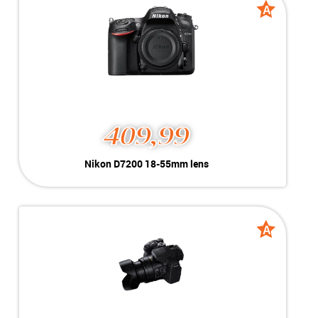
A
A
grade
grade
409,99
Nikon D7200 18-55mm lens
Kleur:
Zwart
Conditie:
A-Grade
Inclusief:
acculader, extra accu en 50mm lens
A
A
grade
grade