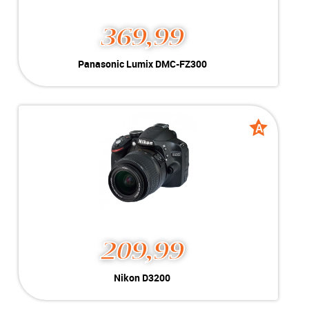
369,99
Panasonic Lumix DMC-FZ300
Kleur:
Zwart
Conditie:
A-Grade
Inclusief:
1 Accu en Acculader
A
A
grade
grade
209,99
Nikon D3200