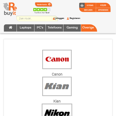
€ 0,00
0 ITEMS
BEKIJKEN
AFREKENEN
TrustScore:
4.2 • Goed
Inloggen
Registeren
Laptops
PC's
Telefoons
Gaming
Overige
Canon
Kian