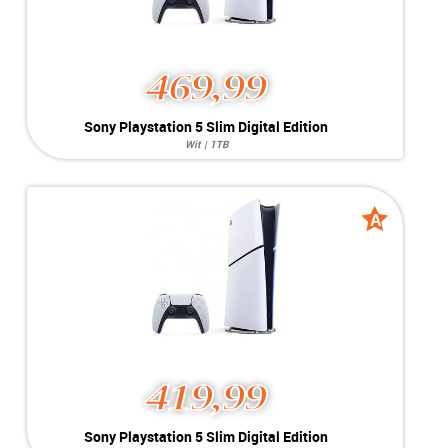
469,99
Sony Playstation 5 Slim Digital Edition
Wit | 1TB
Opslag:
1TB
Kleur:
Wit
Conditie:
A-Grade
Inclusief:
Beeld- & Stroomkabels
A
A
+ 1 controller
grade
grade
419,99
Sony Playstation 5 Slim Digital Edition