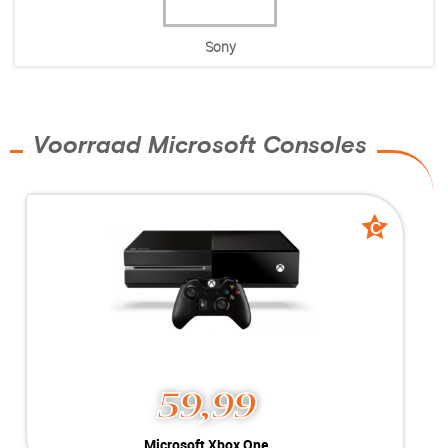
Sony
Voorraad Microsoft Consoles
C
C
grade
grade
59,99
Microsoft Xbox One