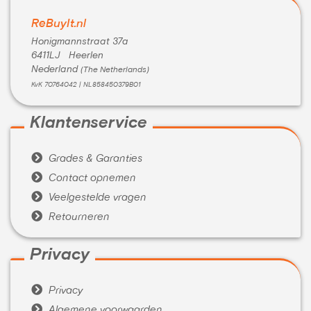
ReBuyIt.nl
Honigmannstraat 37a
6411LJ Heerlen
Nederland
(The Netherlands)
KvK 70764042 | NL858450379B01
Klantenservice

Grades & Garanties

Contact opnemen

Veelgestelde vragen

Retourneren
Privacy

Privacy

Algemene voorwaarden