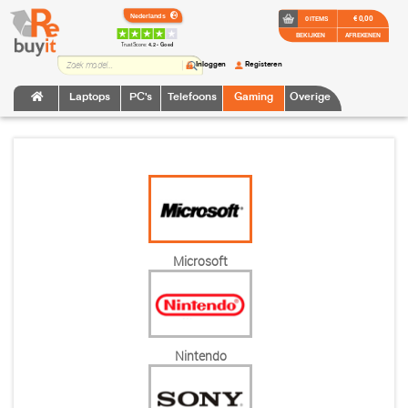
€ 0,00
0 ITEMS
BEKIJKEN
AFREKENEN
TrustScore:
4.2 • Goed
Inloggen
Registeren
Laptops
PC's
Telefoons
Gaming
Overige
Microsoft
Nintendo