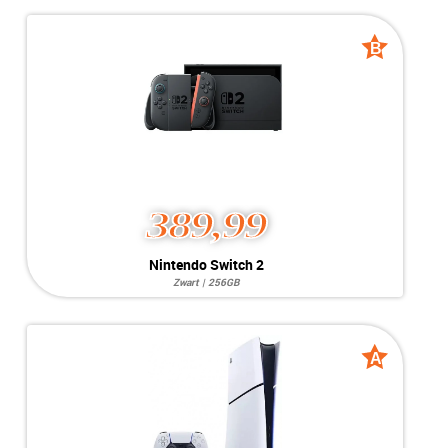
Opslag:
256GB
Kleur:
Zwart
Conditie:
B-Grade
Inclusief:
Beeld- & Stroomkabels
B
B
+ 1 controller
grade
grade
389,99
Nintendo Switch 2
Zwart | 256GB
Opslag:
256GB
Kleur:
Zwart
Conditie:
B-Grade
Inclusief:
Beeld- & Stroomkabels
A
A
Bijzonderheden:
+ 1 controller
grade
grade
Dock heeft geen klep achter