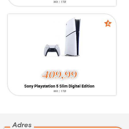
Wit | 1TB
Opslag:
1TB
Kleur:
Wit
Conditie:
A-Grade
Inclusief:
Beeld- & Stroomkabels
A
A
+ 1 controller
grade
grade
409,99
Sony Playstation 5 Slim Digital Edition
Wit | 1TB
Opslag:
1TB
Kleur:
Wit
Conditie:
A-Grade
Inclusief:
Beeld- & Stroomkabels
+ 1 controller
Adres