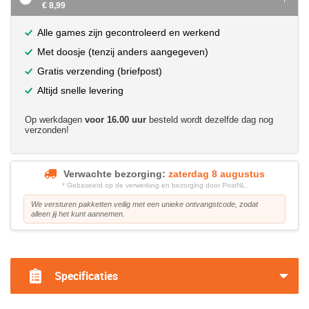
€ 8,99
Alle games zijn gecontroleerd en werkend
Met doosje (tenzij anders aangegeven)
Gratis verzending (briefpost)
Altijd snelle levering
Op werkdagen
voor 16.00 uur
besteld wordt dezelfde dag nog
verzonden!
Verwachte bezorging:
zaterdag 8 augustus
* Gebaseerd op de verwerking en bezorging door PostNL.
We versturen pakketten veilig met een unieke ontvangstcode, zodat
alleen jij het kunt aannemen.
?>
Specificaties