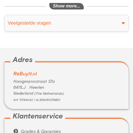
Show more...
Veelgestelde vragen
Adres
ReBuyIt.nl
Honigmannstraat 37a
6411LJ Heerlen
Nederland
(The Netherlands)
KvK 70764042 | NL858450379B01
Klantenservice

Grades & Garanties