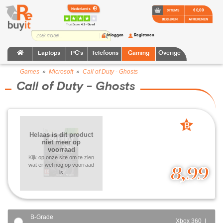
€ 0,00
0 ITEMS
BEKIJKEN
AFREKENEN
TrustScore:
4.2 • Goed
Inloggen
Registeren
Laptops
PC's
Telefoons
Gaming
Overige
Games
»
Microsoft
»
Call of Duty - Ghosts
Call of Duty - Ghosts
B
Helaas is dit product
grade
niet meer op
voorraad
Kijk op onze site om te zien
wat er wel nog op voorraad
8,99
is
B-Grade
Xbox 360 |