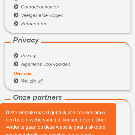

Contact opnemen

Veelgestelde vragen

Retourneren
Privacy

Privacy

Algemene voorwaarden
Over ons

Wie zijn wij
Onze partners
Deze website maakt gebruik van cookies om u

WeBuyIt.nl
een betere webervaring te kunnen geven. Door

LaptopVerkopen.eu
verder te gaan op deze website gaat u akkoord
Tijdelijk extra geld nodig?