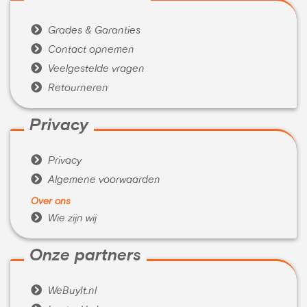

Grades & Garanties

Contact opnemen

Veelgestelde vragen

Retourneren
Privacy

Privacy

Algemene voorwaarden
Over ons

Wie zijn wij
Onze partners

WeBuyIt.nl