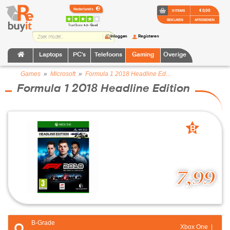
€ 0,00
0 ITEMS
BEKIJKEN
AFREKENEN
TrustScore:
4.2 • Goed
Inloggen
Registeren
Laptops
PC's
Telefoons
Gaming
Overige
Games
»
Microsoft
»
Formula 1 2018 Headline Edition
Formula 1 2018 Headline Edition
B
grade
7,99
B-Grade
Xbox One |