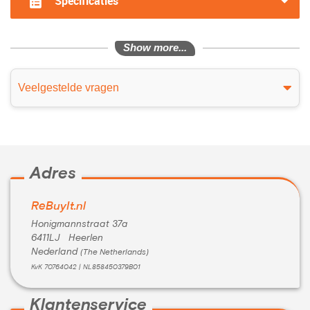
Specificaties
Show more...
Veelgestelde vragen
Adres
ReBuyIt.nl
Honigmannstraat 37a
6411LJ Heerlen
Nederland
(The Netherlands)
KvK 70764042 | NL858450379B01
Klantenservice