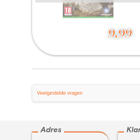
9,99
Tom Clancys - Ghost Recon Wildlands
9,99
Veelgestelde vragen
Adres
Kla