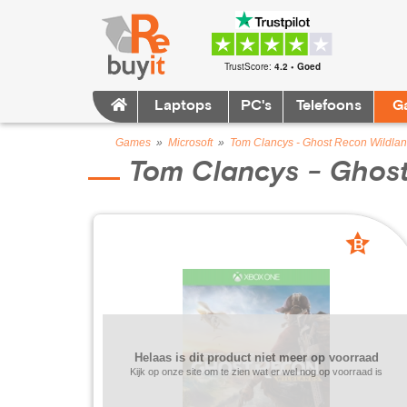
TrustScore:
4.2 • Goed
Laptops
PC's
Telefoons
G
Games
»
Microsoft
»
Tom Clancys - Ghost Recon Wildla
Tom Clancys - Ghos
B
grade
Helaas is dit product niet meer op voorraad
Kijk op onze site om te zien wat er wel nog op voorraad is