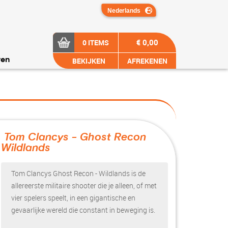
€ 0,00
0 ITEMS
BEKIJKEN
AFREKENEN
ren
Tom Clancys - Ghost Recon
Wildlands
?>
Tom Clancys Ghost Recon - Wildlands is de
allereerste militaire shooter die je alleen, of met
vier spelers speelt, in een gigantische en
gevaarlijke wereld die constant in beweging is.