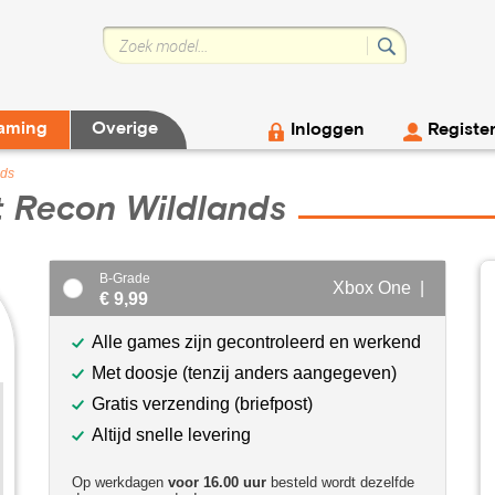
aming
Overige
Inloggen
Registe
nds
t Recon Wildlands
B-Grade
Xbox One |
€ 9,99
Alle games zijn gecontroleerd en werkend
Met doosje (tenzij anders aangegeven)
Gratis verzending (briefpost)
Altijd snelle levering
Op werkdagen
voor 16.00 uur
besteld wordt dezelfde