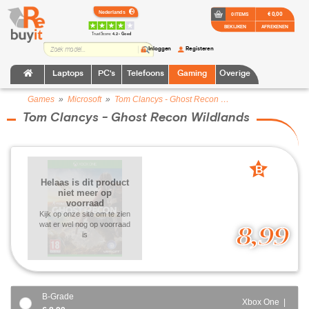
€ 0,00
0 ITEMS
BEKIJKEN
AFREKENEN
TrustScore:
4.2 • Goed
Inloggen
Registeren
Laptops
PC's
Telefoons
Gaming
Overige
Games
»
Microsoft
»
Tom Clancys - Ghost Recon Wildlands
Tom Clancys - Ghost Recon Wildlands
B
Helaas is dit product
grade
niet meer op
voorraad
Kijk op onze site om te zien
wat er wel nog op voorraad
8,99
is
B-Grade
Xbox One |