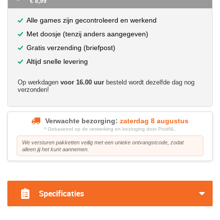
€ 8,99
Alle games zijn gecontroleerd en werkend
Met doosje (tenzij anders aangegeven)
Gratis verzending (briefpost)
Altijd snelle levering
Op werkdagen
voor 16.00 uur
besteld wordt dezelfde dag nog
verzonden!
Verwachte bezorging:
zaterdag 8 augustus
* Gebaseerd op de verwerking en bezorging door PostNL.
We versturen pakketten veilig met een unieke ontvangstcode, zodat
alleen jij het kunt aannemen.
?>
Specificaties