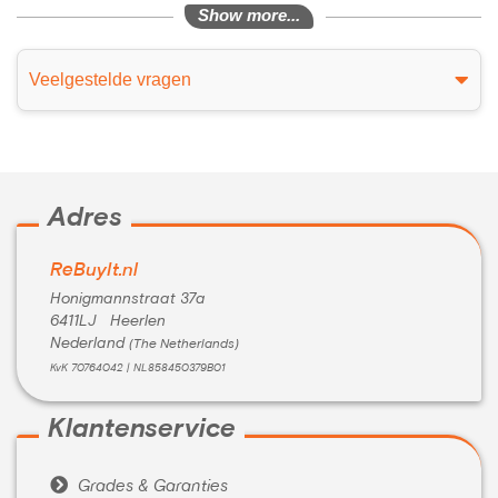
Show more...
Veelgestelde vragen
Adres
ReBuyIt.nl
Honigmannstraat 37a
6411LJ Heerlen
Nederland
(The Netherlands)
KvK 70764042 | NL858450379B01
Klantenservice

Grades & Garanties