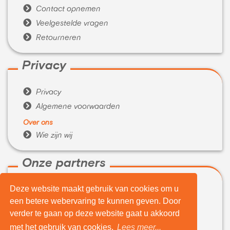

Contact opnemen

Veelgestelde vragen

Retourneren
Privacy

Privacy

Algemene voorwaarden
Over ons

Wie zijn wij
Onze partners
Deze website maakt gebruik van cookies om u

WeBuyIt.nl
een betere webervaring te kunnen geven. Door

LaptopVerkopen.eu
verder te gaan op deze website gaat u akkoord
Tijdelijk extra geld nodig?
met het gebruik van cookies.
Lees meer...