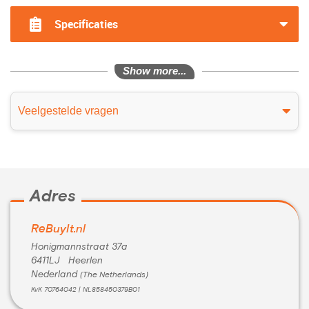
?>
Specificaties
Show more...
Veelgestelde vragen
Adres
ReBuyIt.nl
Honigmannstraat 37a
6411LJ Heerlen
Nederland
(The Netherlands)
KvK 70764042 | NL858450379B01