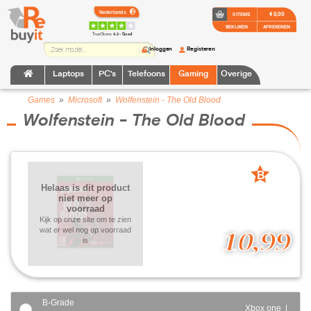
€ 0,00
0 ITEMS
BEKIJKEN
AFREKENEN
TrustScore:
4.2 • Goed
Inloggen
Registeren
Laptops
PC's
Telefoons
Gaming
Overige
Games
»
Microsoft
»
Wolfenstein - The Old Blood
Wolfenstein - The Old Blood
B
Helaas is dit product
grade
niet meer op
voorraad
Kijk op onze site om te zien
wat er wel nog op voorraad
10,99
is
B-Grade
Xbox one |