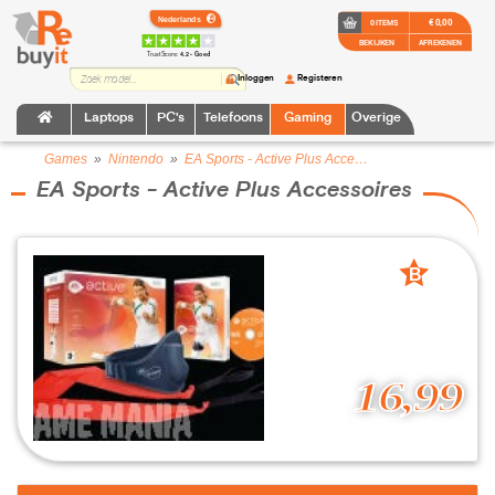
€ 0,00
0 ITEMS
BEKIJKEN
AFREKENEN
TrustScore:
4.2 • Goed
Inloggen
Registeren
Laptops
PC's
Telefoons
Gaming
Overige
Games
»
Nintendo
»
EA Sports - Active Plus Accessoires
EA Sports - Active Plus Accessoires
B
grade
16,99