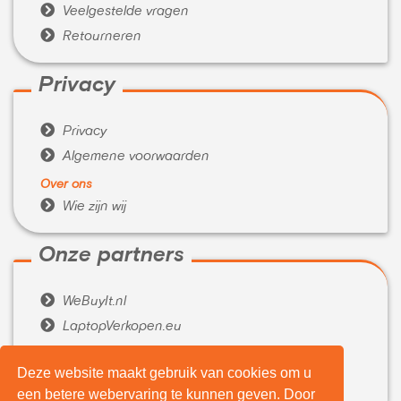

Veelgestelde vragen

Retourneren
Privacy

Privacy

Algemene voorwaarden
Over ons

Wie zijn wij
Onze partners

WeBuyIt.nl

LaptopVerkopen.eu
Tijdelijk extra geld nodig?
Deze website maakt gebruik van cookies om u

Belenen.com
een betere webervaring te kunnen geven. Door