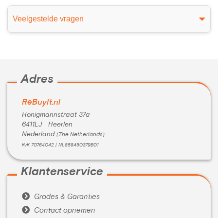
Veelgestelde vragen
Adres
ReBuyIt.nl
Honigmannstraat 37a
6411LJ Heerlen
Nederland
(The Netherlands)
KvK 70764042 | NL858450379B01
Klantenservice

Grades & Garanties

Contact opnemen