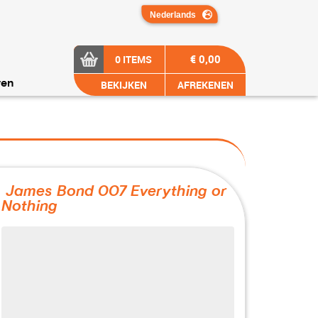
€ 0,00
0 ITEMS
BEKIJKEN
AFREKENEN
ren
James Bond 007 Everything or
Nothing
?>