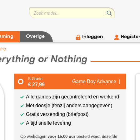
aming
Overige
Inloggen
Registe
hing
rything or Nothing
B-Grade
Game Boy Advance |
€ 27,99
Alle games zijn gecontroleerd en werkend
Met doosje (tenzij anders aangegeven)
Gratis verzending (briefpost)
Altijd snelle levering
Op werkdagen
voor 16.00 uur
besteld wordt dezelfde