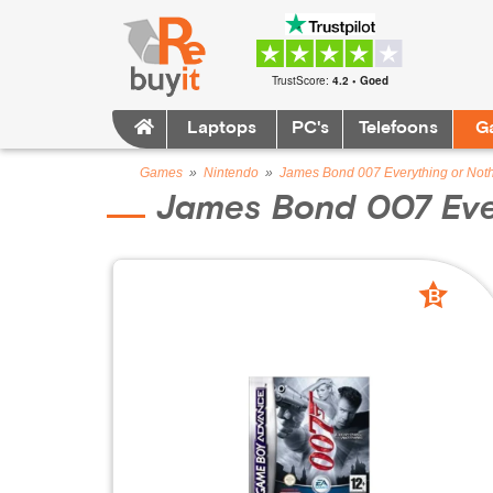
TrustScore:
4.2 • Goed
Laptops
PC's
Telefoons
G
Games
»
Nintendo
»
James Bond 007 Everything or Not
James Bond 007 Eve
B
grade