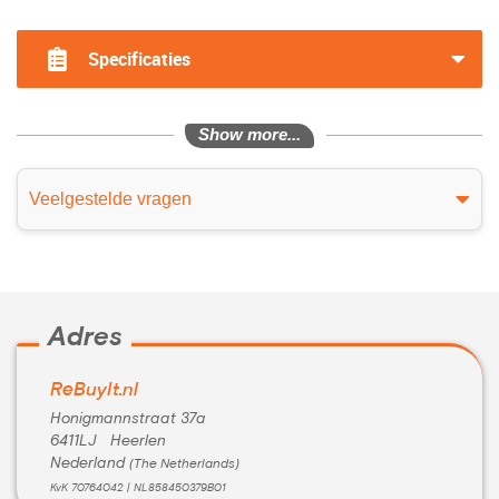
?>
Specificaties
Show more...
Veelgestelde vragen
Adres
ReBuyIt.nl
Honigmannstraat 37a
6411LJ Heerlen
Nederland
(The Netherlands)
KvK 70764042 | NL858450379B01