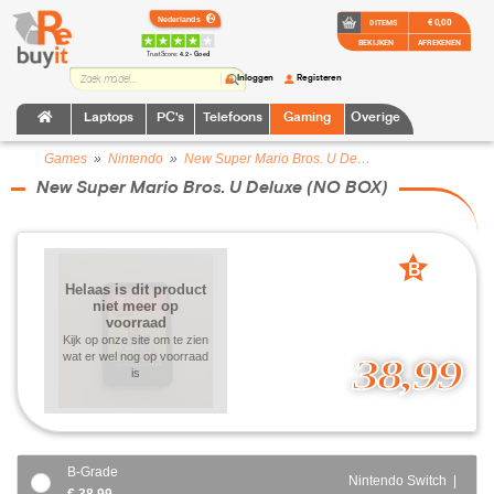
€ 0,00
0 ITEMS
BEKIJKEN
AFREKENEN
TrustScore:
4.2 • Goed
Inloggen
Registeren
Laptops
PC's
Telefoons
Gaming
Overige
Games
»
Nintendo
»
New Super Mario Bros. U Deluxe (NO BOX)
New Super Mario Bros. U Deluxe (NO BOX)
B
Helaas is dit product
grade
niet meer op
voorraad
Kijk op onze site om te zien
wat er wel nog op voorraad
38,99
is
B-Grade
Nintendo Switch |