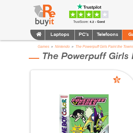
TrustScore:
4.2 • Goed
Laptops
PC's
Telefoons
G
Games
»
Nintendo
»
The Powerpuff Girls Paint the Town
The Powerpuff Girls 
B
grade