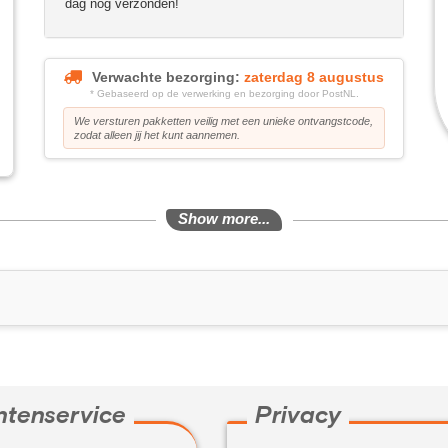
dag nog verzonden!
Verwachte bezorging:
zaterdag 8 augustus
* Gebaseerd op de verwerking en bezorging door PostNL.
We versturen pakketten veilig met een unieke ontvangstcode,
zodat alleen jij het kunt aannemen.
Show more...
ntenservice
Privacy