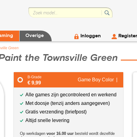
aming
Overige
Inloggen
Registe
sville Green
Paint the Townsville Green
B-Grade
Game Boy Color |
€ 9,99
Alle games zijn gecontroleerd en werkend
Met doosje (tenzij anders aangegeven)
Gratis verzending (briefpost)
Altijd snelle levering
Op werkdagen
voor 16.00 uur
besteld wordt dezelfde