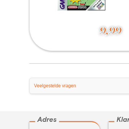
9,99
The Powerpuff Girls Paint the Townsville Green
9,99
Veelgestelde vragen
Adres
Kla