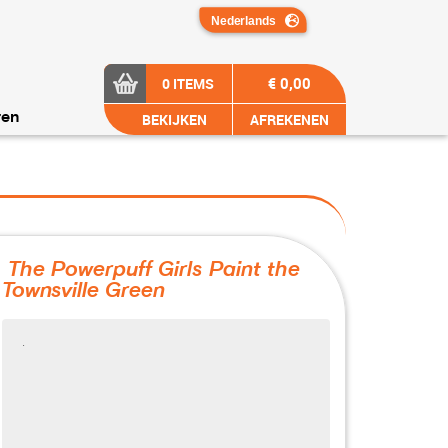
€ 0,00
0 ITEMS
BEKIJKEN
AFREKENEN
ren
The Powerpuff Girls Paint the
Townsville Green
?>
.