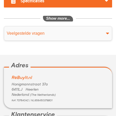
Specificaties
Show more...
Veelgestelde vragen
Adres
ReBuyIt.nl
Honigmannstraat 37a
6411LJ Heerlen
Nederland
(The Netherlands)
KvK 70764042 | NL858450379B01
Klantenservice