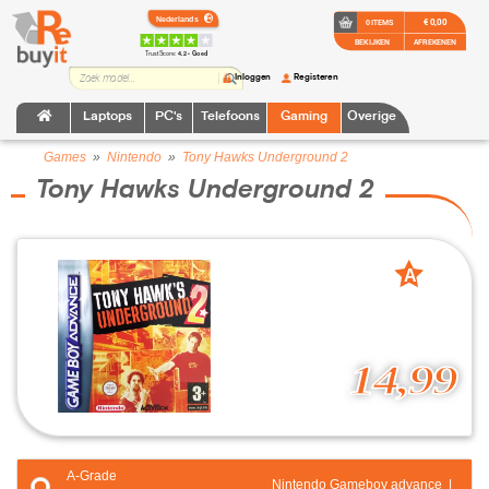
€ 0,00
0 ITEMS
BEKIJKEN
AFREKENEN
TrustScore:
4.2 • Goed
Inloggen
Registeren
Laptops
PC's
Telefoons
Gaming
Overige
Games
»
Nintendo
»
Tony Hawks Underground 2
Tony Hawks Underground 2
A
grade
14,99
A-Grade
Nintendo Gameboy advance |