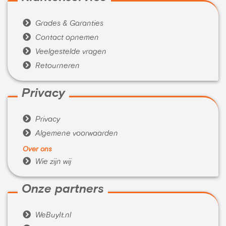

Grades & Garanties

Contact opnemen

Veelgestelde vragen

Retourneren
Privacy

Privacy

Algemene voorwaarden
Over ons

Wie zijn wij
Onze partners

WeBuyIt.nl