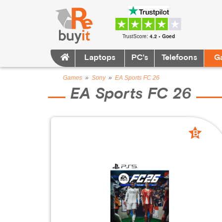
TrustScore:
4.2 • Goed
Laptops
PC's
Telefoons
G
Games
»
Sony
»
EA Sports FC 26
EA Sports FC 26
B
grade