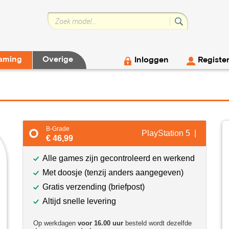
aming
Overige
Inloggen
Registe
B-Grade
PlayStation 5 |
€ 46,99
Alle games zijn gecontroleerd en werkend
Met doosje (tenzij anders aangegeven)
Gratis verzending (briefpost)
Altijd snelle levering
Op werkdagen
voor 16.00 uur
besteld wordt dezelfde