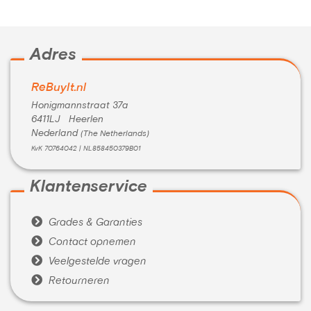
Adres
ReBuyIt.nl
Honigmannstraat 37a
6411LJ Heerlen
Nederland
(The Netherlands)
KvK 70764042 | NL858450379B01
Klantenservice

Grades & Garanties

Contact opnemen

Veelgestelde vragen

Retourneren