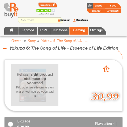
€ 0,00
0 ITEMS
BEKIJKEN
AFREKENEN
TrustScore:
4.2 • Goed
Inloggen
Registeren
Laptops
PC's
Telefoons
Gaming
Overige
Games
»
Sony
»
Yakuza 6: The Song of Life - Essence of Life Edition
Yakuza 6: The Song of Life - Essence of Life Edition
B
Helaas is dit product
grade
niet meer op
voorraad
Kijk op onze site om te zien
wat er wel nog op voorraad
30,99
is
B-Grade
Playstation 4 |