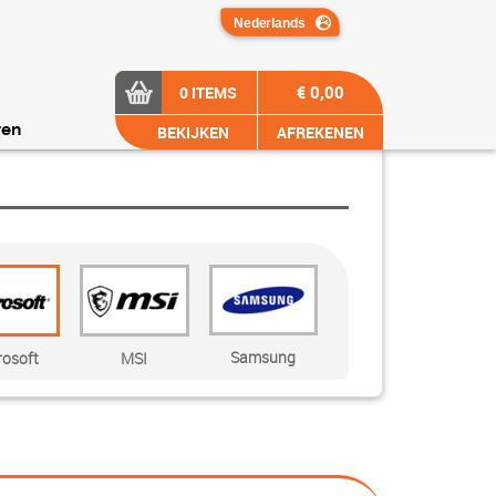
€ 0,00
0 ITEMS
BEKIJKEN
AFREKENEN
ren
Samsung
rosoft
MSI