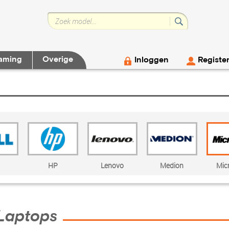
aming
Overige
Inloggen
Registe
HP
Lenovo
Medion
Mic
 Laptops