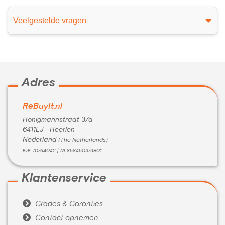
Veelgestelde vragen
Adres
ReBuyIt.nl
Honigmannstraat 37a
6411LJ Heerlen
Nederland
(The Netherlands)
KvK 70764042 | NL858450379B01
Klantenservice

Grades & Garanties

Contact opnemen