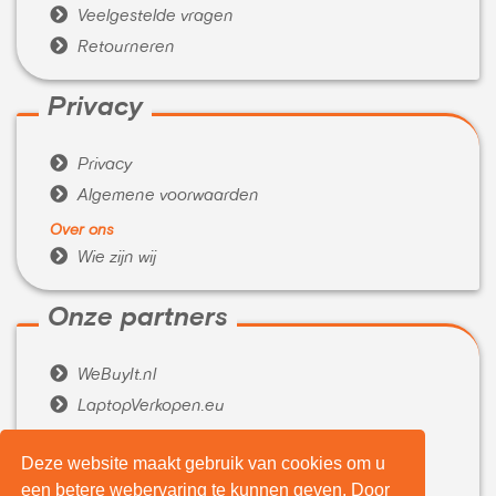

Veelgestelde vragen

Retourneren
Privacy

Privacy

Algemene voorwaarden
Over ons

Wie zijn wij
Onze partners

WeBuyIt.nl

LaptopVerkopen.eu
Tijdelijk extra geld nodig?
Deze website maakt gebruik van cookies om u

Belenen.com
een betere webervaring te kunnen geven. Door