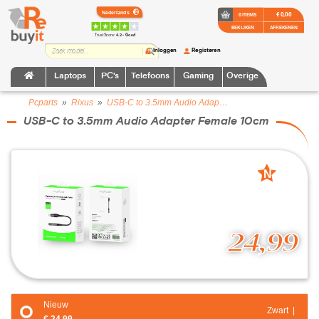
€ 0,00
0 ITEMS
BEKIJKEN
AFREKENEN
TrustScore:
4.2 • Goed
Inloggen
Registeren
Laptops
PC's
Telefoons
Gaming
Overige
Pcparts
»
Rixus
»
USB-C to 3.5mm Audio Adapter Female 10cm
USB-C to 3.5mm Audio Adapter Female 10cm
N
nieuw
24,99
Nieuw
Zwart |