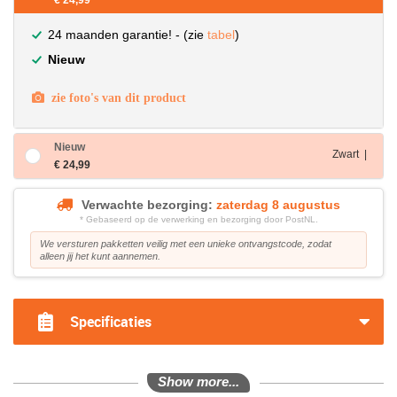
€ 24,99
24 maanden garantie! - (zie
tabel
)
Nieuw
zie foto's van dit product
Nieuw
Zwart |
€ 24,99
Verwachte bezorging:
zaterdag 8 augustus
* Gebaseerd op de verwerking en bezorging door PostNL.
We versturen pakketten veilig met een unieke ontvangstcode, zodat
alleen jij het kunt aannemen.
Specificaties
Show more...