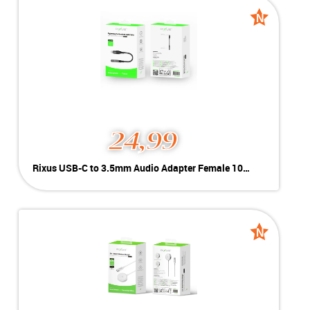
Inclusief:
3x USB A | Micro SD Card | SD Card
N
N
Voorraad:
1 stuk
nieuw
nieuw
MEER INFO
NU KOPEN
24,99
Rixus USB-C to 3.5mm Audio Adapter Female 10cm
Kleur:
Zwart
Conditie:
New
Inclusief:
3x USB A | Micro SD Card | SD Card
N
N
Voorraad:
1 stuk
nieuw
nieuw
MEER INFO
NU KOPEN