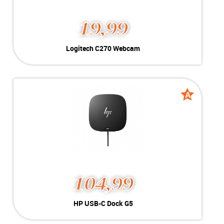
19,99
Logitech C270 Webcam
Kleur:
Zwart
Conditie:
B-Grade
Inclusief:
A
A
grade
grade
104,99
HP USB-C Dock G5