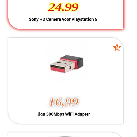
24.99
24.99
Sony HD Camera voor Playstation 5
Kleur:
Wit
Conditie:
A-Grade
Inclusief:
Compleet met doos
N
N
new
new
16,99
Kian 300Mbps WiFi Adapter
Kleur:
Zwart
Conditie:
Nieuw