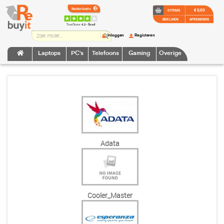
€ 0,00
0 ITEMS
BEKIJKEN
AFREKENEN
TrustScore:
4.2 • Goed
Inloggen
Registeren
Laptops
PC's
Telefoons
Gaming
Overige
Adata
Cooler_Master