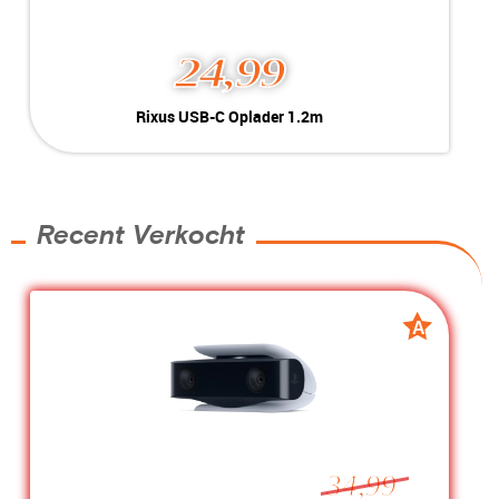
24,99
Rixus USB-C Oplader 1.2m
Kleur:
Wit
Conditie:
New
Inclusief:
Apple Watch en Samsung Galaxy Watch
Voorraad:
2 stuks
Recent Verkocht
MEER INFO
NU KOPEN
A
A
grade
grade
34,99