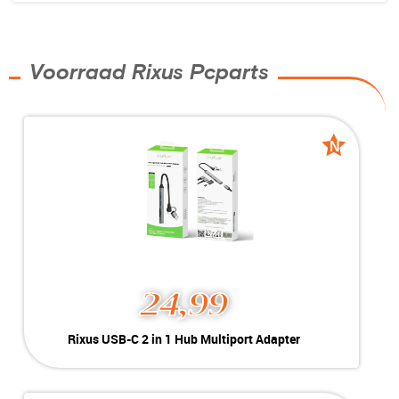
Voorraad Rixus Pcparts
N
N
nieuw
nieuw
24,99
Rixus USB-C 2 in 1 Hub Multiport Adapter
Kleur:
Zwart
Conditie:
New