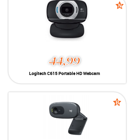
Inclusief:
2.4GHz - 802.11n/g/b - 300Mbps
N
N
new
new
44,99
Logitech C615 Portable HD Webcam
Kleur:
Zwart
Conditie:
Nieuw
Inclusief:
HD 1080p / 30 fps | 360 rotation
B
B
grade
grade