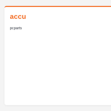
accu
pcparts