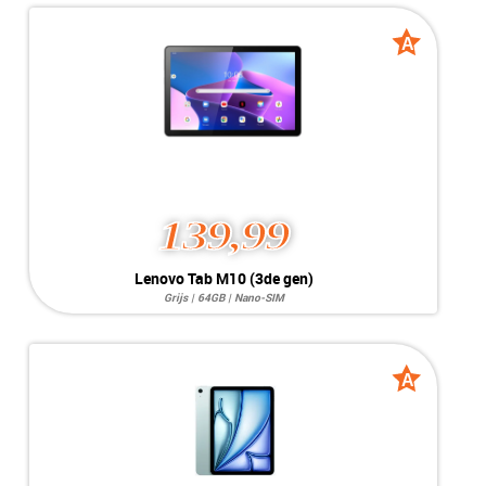
Opslag:
13MP / 8MP
Display:
11 inch inch
Kleur:
Grijs
A
A
Camera:
128GB
grade
grade
Simkaart:
No SIM
Conditie:
A-Grade
139,99
Lenovo Tab M10 (3de gen)
Grijs | 64GB | Nano-SIM
Systeem:
Android 12
Opslag:
8MP/5MP
Display:
10.1 inch
Kleur:
Grijs
A
A
Camera:
64GB
grade
grade
Simkaart:
Nano-SIM
Conditie:
A-Grade