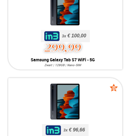
Simkaart:
No SIM
Conditie:
A-Grade
Voorraad:
Voorraad: 1 stuk
MEER INFO
NU KOPEN
€ 100,00
€ 100,00
3x
299,99
Samsung Galaxy Tab S7
Samsung Galaxy Tab S7 WiFi - 5G
WiFi - 5G
Zwart | 128GB | Nano-SIM
Systeem:
Android 13
Opslag:
128GB
Display:
11.0 inch
Kleur:
Zwart
B
B
Camera:
13MP / 5MP
grade
grade
Simkaart:
Nano-SIM
Conditie:
A-Grade
Voorraad:
Voorraad: 1 stuk
MEER INFO
NU KOPEN
€ 96,66
€ 96,66
3x