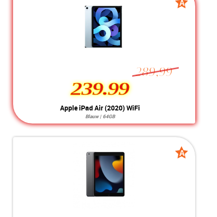
Kleur:
Space Grey
A
A
Camera:
32GB
grade
grade
Simkaart:
Conditie:
B-Grade
289,99
239.99
239.99
Apple iPad Air (2020) WiFi
Blauw | 64GB
Systeem:
iOS 26.x
Opslag:
12MP / 7MP
Display:
10.9 inch
Kleur:
Blauw
A
A
Camera:
64GB
grade
grade
Simkaart:
Conditie:
A-Grade