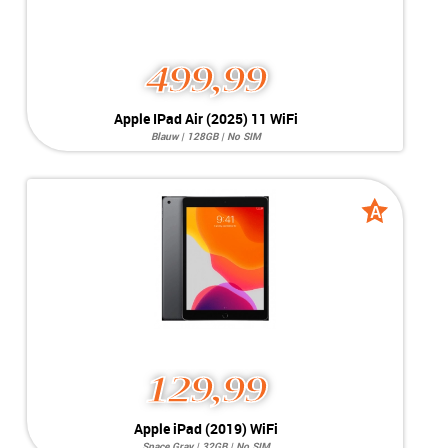
499,99
Apple IPad Air (2025) 11 WiFi
Blauw | 128GB | No SIM
Systeem:
iOS 26.4.2
Opslag:
12MP / 12MP
Display:
11 inch
Kleur:
Blauw
A
A
Camera:
128GB
grade
grade
Simkaart:
No SIM
Conditie:
A-Grade
129,99
Apple iPad (2019) WiFi
Space Gray | 32GB | No SIM