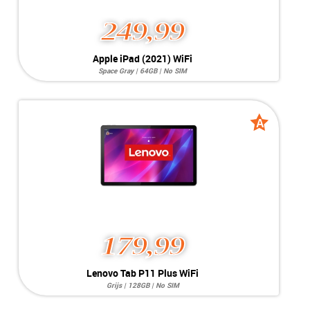
249,99
Apple iPad (2021) WiFi
Space Gray | 64GB | No SIM
Systeem:
iPadOS 16.x
Opslag:
8MP / 12MP
Display:
10.9 inch
Kleur:
Space Gray
A
A
Camera:
64GB
grade
grade
Simkaart:
No SIM
Conditie:
A-Grade
179,99
Lenovo Tab P11 Plus WiFi
Grijs | 128GB | No SIM
Systeem:
Andoid 12