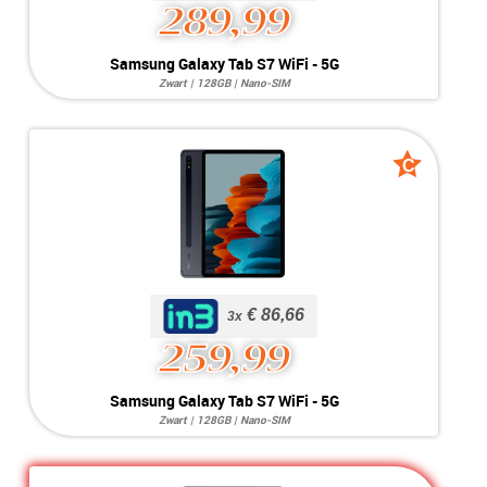
289,99
Samsung Galaxy Tab S7
Samsung Galaxy Tab S7 WiFi - 5G
WiFi - 5G
Zwart | 128GB | Nano-SIM
Systeem:
Android 13
Opslag:
128GB
Display:
11.0 inch
Kleur:
Zwart
C
C
Camera:
13MP / 5MP
grade
grade
Simkaart:
Nano-SIM
Conditie:
B-Grade
Bijzonderheden:
Kleine inbranding
Voorraad:
Voorraad: 1 stuk
MEER INFO
NU KOPEN
€ 86,66
€ 86,66
3x
259,99
Samsung Galaxy Tab S7
Samsung Galaxy Tab S7 WiFi - 5G
WiFi - 5G
Zwart | 128GB | Nano-SIM
Systeem:
Android 13
Opslag:
128GB
Display:
11.0 inch