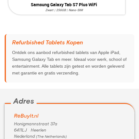
Samsung Galaxy Tab S7 Plus WiFi
Zwart | 256GB | Nano-SIM
Systeem:
Android 13
Opslag:
13MP / 8MP
Display:
12.4 inch
Kleur:
Zwart
Camera:
256GB
Simkaart:
Nano-SIM
Refurbished Tablets Kopen
Conditie:
B-Grade
Ontdek ons aanbod refurbished tablets van Apple iPad,
Samsung Galaxy Tab en meer. Ideaal voor werk, school of
entertainment. Alle tablets zijn getest en worden geleverd
met garantie en gratis verzending.
Adres
ReBuyIt.nl
Honigmannstraat 37a
6411LJ Heerlen
Nederland
(The Netherlands)