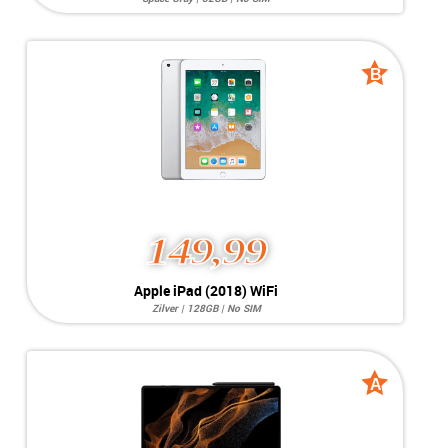
Systeem:
iOS 16.x
Opslag:
8MP / 1,2MP
Display:
10.2 inch
Kleur:
Space Gray
B
B
Camera:
32GB
grade
grade
Simkaart:
No SIM
Conditie:
A-Grade
149,99
Apple iPad (2018) WiFi
Zilver | 128GB | No SIM
Systeem:
iPadOS 17.x
Opslag:
8MP / 1,2MP
Display:
9.7 inch
Kleur:
Zilver
A
A
Camera:
128GB
grade
grade
Simkaart:
No SIM
Conditie:
B-Grade