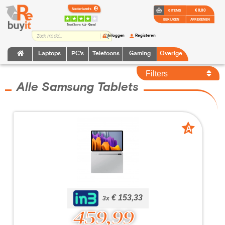
€ 0,00
0 ITEMS
BEKIJKEN
AFREKENEN
TrustScore:
4.2 • Goed
Inloggen
Registeren
Laptops
PC's
Telefoons
Gaming
Overige
Filters
Alle Samsung Tablets
A
A
grade
grade
€ 153,33
€ 153,33
3x
459,99