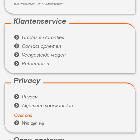
KvK 70764042 | NL858450379B01
Klantenservice

Grades & Garanties

Contact opnemen

Veelgestelde vragen

Retourneren
Privacy

Privacy

Algemene voorwaarden
Over ons

Wie zijn wij