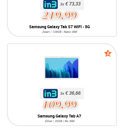
€ 73,33
€ 73,33
3x
219,99
Samsung Galaxy Tab S7
Samsung Galaxy Tab S7 WiFi - 5G
WiFi - 5G
Zwart | 128GB | Nano-SIM
Systeem:
Android 13
Opslag:
128GB
Display:
11.0 inch
Kleur:
Zwart
A
A
Camera:
13MP / 5MP
grade
grade
Simkaart:
Nano-SIM
Conditie:
D-Grade
Bijzonderheden:
Zware inbrandingen en meerdere krassen op de achterkant.
Voorraad:
Voorraad: 1 stuk
MEER INFO
NU KOPEN
€ 36,66
€ 36,66
3x
109,99
Samsung Galaxy Tab A7
Samsung Galaxy Tab A7
Zilver | 32GB | No SIM