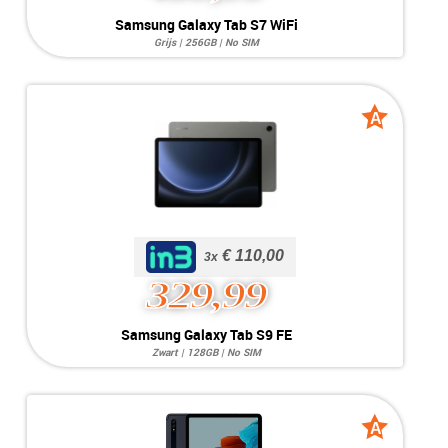
Samsung Galaxy Tab S7
Samsung Galaxy Tab S7 WiFi
WiFi
Grijs | 256GB | No SIM
Systeem:
Android 13
Opslag:
256GB
Display:
11 inch
Kleur:
Grijs
A
A
Camera:
13MP / 8MP
grade
grade
Simkaart:
No SIM
Conditie:
A-Grade
Bijzonderheden:
Enkele krassen op scherm.
Voorraad:
Voorraad: 1 stuk
MEER INFO
NU KOPEN
€ 110,00
€ 110,00
3x
329,99
Samsung Galaxy Tab S9
Samsung Galaxy Tab S9 FE
FE
Zwart | 128GB | No SIM
Systeem:
Android 16
Opslag:
128GB
Display:
10.9 inch
Kleur:
Zwart
A
A
Camera:
8MP / 12MP
grade
grade