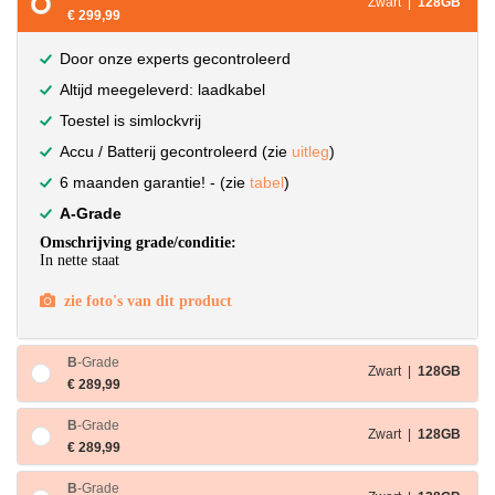
Zwart |
128GB
€ 299,99
Door onze experts gecontroleerd
Altijd meegeleverd: laadkabel
Toestel is simlockvrij
Accu / Batterij gecontroleerd (zie
uitleg
)
6 maanden garantie! - (zie
tabel
)
A-Grade
Omschrijving grade/conditie:
In nette staat
zie foto's van dit product
B
-Grade
Zwart |
128GB
€ 289,99
B
-Grade
Zwart |
128GB
€ 289,99
B
-Grade