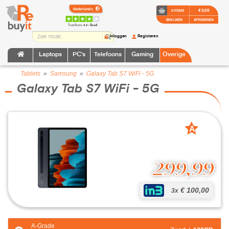
€ 0,00
0 ITEMS
BEKIJKEN
AFREKENEN
TrustScore:
4.2 • Goed
Inloggen
Registeren
Laptops
PC's
Telefoons
Gaming
Overige
Tablets
»
Samsung
»
Galaxy Tab S7 WiFi - 5G
Galaxy Tab S7 WiFi - 5G
A
grade
299,99
€ 100,00
3x
A-Grade