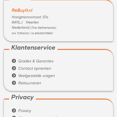
ReBuyIt.nl
Honigmannstraat 37a
6411LJ Heerlen
Nederland
(The Netherlands)
KvK 70764042 | NL858450379B01
Klantenservice

Grades & Garanties

Contact opnemen

Veelgestelde vragen

Retourneren
Privacy

Privacy