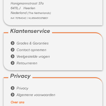
Honigmannstraat 37a
6411LJ Heerlen
Nederland
(The Netherlands)
KvK 70764042 | NL858450379B01
Klantenservice

Grades & Garanties

Contact opnemen

Veelgestelde vragen

Retourneren
Privacy

Privacy

Algemene voorwaarden
Over ons