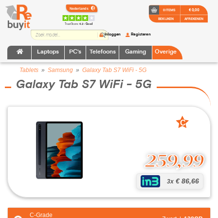
€ 0,00
0 ITEMS
BEKIJKEN
AFREKENEN
TrustScore:
4.2 • Goed
Inloggen
Registeren
Laptops
PC's
Telefoons
Gaming
Overige
Tablets
»
Samsung
»
Galaxy Tab S7 WiFi - 5G
Galaxy Tab S7 WiFi - 5G
C
grade
259,99
€ 86,66
3x
C-Grade