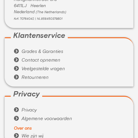
6411LJ Heerlen
Nederland
(The Netherlands)
KvK 70764042 | NL858450379B01
Klantenservice

Grades & Garanties

Contact opnemen

Veelgestelde vragen

Retourneren
Privacy

Privacy

Algemene voorwaarden
Over ons

Wie zijn wij