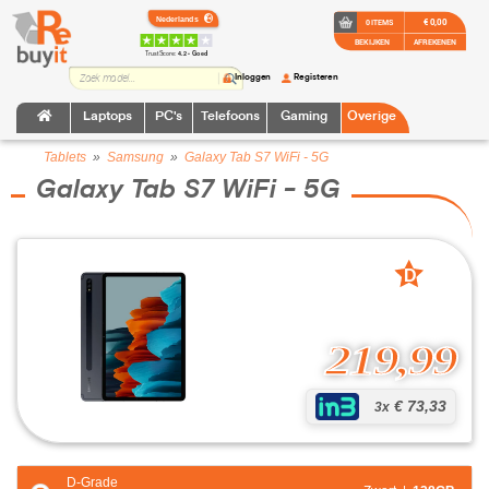
€ 0,00
0 ITEMS
BEKIJKEN
AFREKENEN
TrustScore:
4.2 • Goed
Inloggen
Registeren
Laptops
PC's
Telefoons
Gaming
Overige
Tablets
»
Samsung
»
Galaxy Tab S7 WiFi - 5G
Galaxy Tab S7 WiFi - 5G
D
grade
219,99
€ 73,33
3x
D-Grade