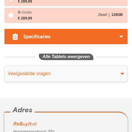
€ 289,99
B
-Grade
Zwart |
128GB
€ 289,99
Specificaties
Alle Tablets weergeven
Veelgestelde vragen
Adres
ReBuyIt.nl
Honigmannstraat 37a