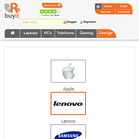
€ 0,00
0 ITEMS
BEKIJKEN
AFREKENEN
TrustScore:
4.2 • Goed
Inloggen
Registeren
Laptops
PC's
Telefoons
Gaming
Overige
Apple
Lenovo