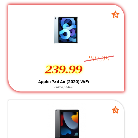
Systeem:
iOS 15.x
Opslag:
8MP / 1,2MP
Display:
9.7 inch
Kleur:
Space Grey
A
A
Camera:
32GB
grade
grade
Simkaart:
Conditie:
B-Grade
289,99
239.99
239.99
Apple iPad Air (2020) WiFi
Blauw | 64GB
Systeem:
iOS 26.x
Opslag:
12MP / 7MP
Display:
10.9 inch
Kleur:
Blauw
A
A
Camera:
64GB
grade
grade
Simkaart:
Conditie:
A-Grade