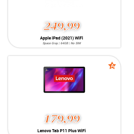
249,99
Apple iPad (2021) WiFi
Space Gray | 64GB | No SIM
Systeem:
iPadOS 16.x
Opslag:
8MP / 12MP
Display:
10.9 inch
Kleur:
Space Gray
A
A
Camera:
64GB
grade
grade
Simkaart:
No SIM
Conditie:
A-Grade
179,99
Lenovo Tab P11 Plus WiFi