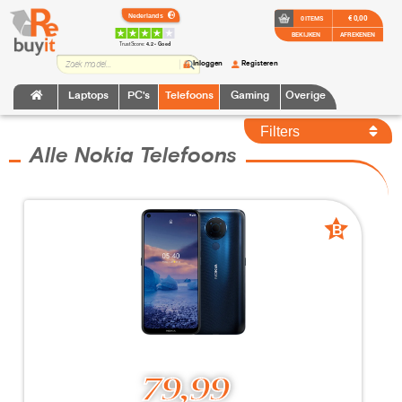
€ 0,00
0 ITEMS
BEKIJKEN
AFREKENEN
TrustScore:
4.2 • Goed
Inloggen
Registeren
Laptops
PC's
Telefoons
Gaming
Overige
Filters
Alle Nokia Telefoons
B
B
grade
grade
79,99