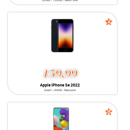
Groen | 128GB | Nano-SIM
Systeem:
iOS 26.x
Opslag:
12MP / 12MP
Display:
6.1 inch
Kleur:
Groen
A
A
Camera:
128GB
grade
grade
Simkaart:
Nano-SIM
Conditie:
B-Grade
Bijzonderheden:
-Face ID defect-
159,99
Apple iPhone Se 2022
Zwart | 64GB | Nanosim
Systeem:
iOS 26.6
Opslag:
12MP / 7MP
Display:
Kleur:
B
B
Camera:
64GB
grade
grade
Simkaart:
Nanosim
Conditie:
A-Grade