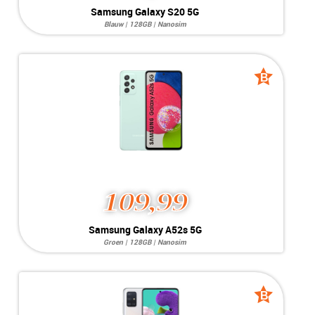
Samsung Galaxy S20 5G
Blauw | 128GB | Nanosim
Systeem:
Android 11.0
Opslag:
12MP / 10MP
Display:
6.7 inch
Kleur:
B
B
Camera:
128GB
grade
grade
Simkaart:
Nanosim
Conditie:
C-Grade
109,99
Samsung Galaxy A52s 5G
Groen | 128GB | Nanosim
Systeem:
Android 16
Opslag:
64MP / 32MP
Display:
6.5 inch
Kleur:
B
B
Camera:
128GB
grade
grade
Simkaart:
Nanosim