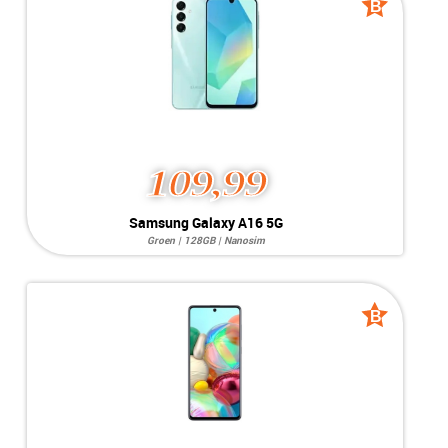
Kleur:
B
B
Camera:
128GB
grade
grade
Simkaart:
Dual SIM
Conditie:
B-Grade
109,99
Samsung Galaxy A16 5G
Groen | 128GB | Nanosim
Systeem:
Android 14
Opslag:
50MP / 13MP
Display:
6.7 inch
Kleur:
B
B
Camera:
128GB
grade
grade
Simkaart:
Nanosim
Conditie:
B-Grade