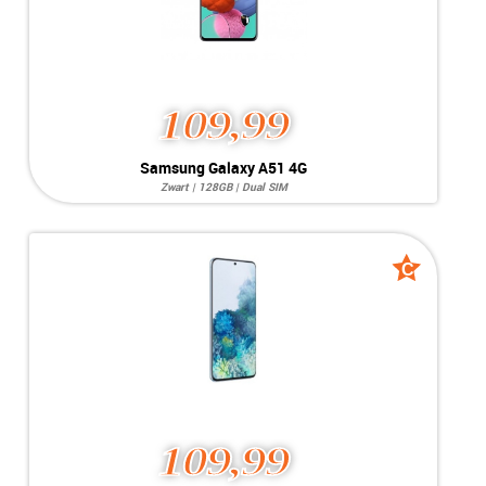
109,99
Samsung Galaxy A51 4G
Zwart | 128GB | Dual SIM
Systeem:
Android 11.x
Opslag:
25MP / 25MP
Display:
6.5 inch
Kleur:
Zwart
C
C
Camera:
128GB
grade
grade
Simkaart:
Dual SIM
Conditie:
B-Grade
109,99