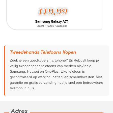
119,99
Samsung Galaxy A71
Zwart | 128GB | Nanosim
Systeem:
Android 10.0
Opslag:
64MP / 32MP
Display:
6.7 inch
Kleur:
Camera:
128GB
Simkaart:
Nanosim
Tweedehands Telefoons Kopen
Conditie:
B-Grade
Zoek je een goedkope smartphone? Bij ReBuyIt koop je
veilig tweedehands telefoons van merken als Apple,
Samsung, Huawei en OnePlus. Elke telefoon is
gecontroleerd op werking, batterij en schermkwaliteit. Met
garantie en gratis verzending heb je snel een betrouwbare
telefoon in huis.
Adres