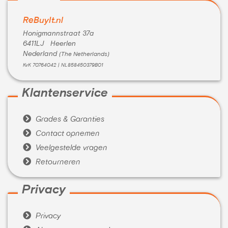
ReBuyIt.nl
Honigmannstraat 37a
6411LJ Heerlen
Nederland
(The Netherlands)
KvK 70764042 | NL858450379B01
Klantenservice

Grades & Garanties

Contact opnemen

Veelgestelde vragen

Retourneren
Privacy

Privacy