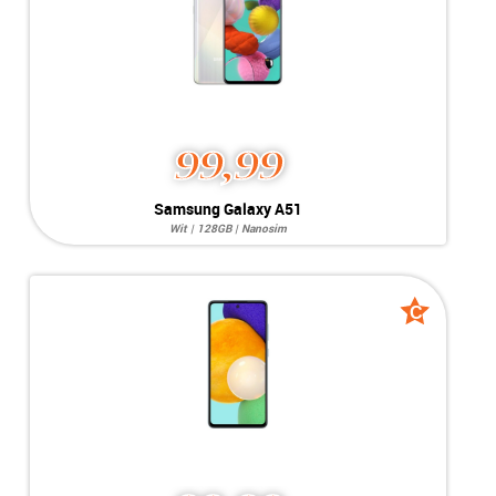
Conditie:
B-Grade
99,99
Samsung Galaxy A51
Wit | 128GB | Nanosim
Systeem:
Android 13
Opslag:
48MP / 32MP
Display:
6.5 inch
Kleur:
C
C
Camera:
128GB
grade
grade
Simkaart:
Nanosim
Conditie:
B-Grade