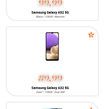
99,99
Samsung Galaxy A52 5G
Blauw | 128GB | Nanosim
Systeem:
Android 11.0
Opslag:
64MP / 32MP
Display:
6.5 inch
Kleur:
B
B
Camera:
128GB
grade
grade
Simkaart:
Nanosim
Conditie:
C-Grade
89,99
Samsung Galaxy A32 5G
Zwart | 128GB | Dual SIM
Systeem:
Android 13
Opslag:
48MP / 13MP
Display:
6.4 inch