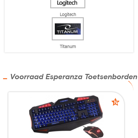
Logitech
Titanum
Voorraad Esperanza Toetsenborden
N
N
nieuw
nieuw