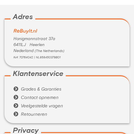
Adres
ReBuyIt.nl
Honigmannstraat 37a
6411LJ Heerlen
Nederland
(The Netherlands)
KvK 70764042 | NL858450379B01
Klantenservice

Grades & Garanties

Contact opnemen

Veelgestelde vragen

Retourneren
Privacy