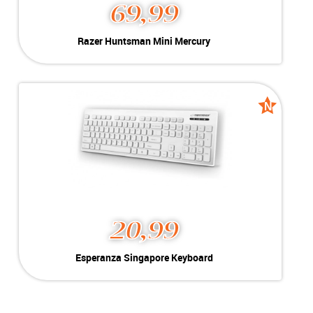
69,99
Razer Huntsman Mini Mercury
Kleur:
Wit
Conditie:
A-Grade
N
N
new
new
20,99
Esperanza Singapore Keyboard
Kleur:
Wit
Conditie:
Nieuw