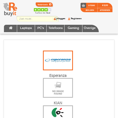
€ 0,00
0 ITEMS
BEKIJKEN
AFREKENEN
TrustScore:
4.2 • Goed
Inloggen
Registeren
Laptops
PC's
Telefoons
Gaming
Overige
Esperanza
KIAN