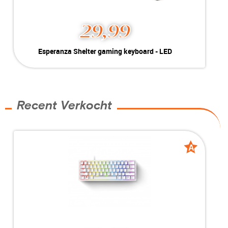
29,99
Esperanza Shelter gaming keyboard - LED
Kleur:
RGB
Conditie:
New
MEER INFO
NU KOPEN
Recent Verkocht
A
A
grade
grade