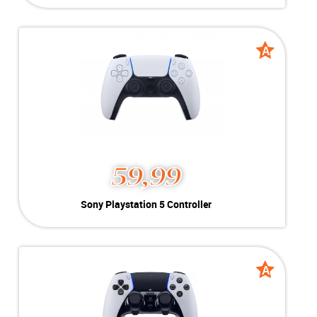
Kleur:
Zwart
Conditie:
A-Grade
Voor de:
Geschikt voor Playstation 4
A
A
grade
grade
59,99
Sony Playstation 5 Controller
Kleur:
Wit
Conditie:
A-Grade
Voor de:
Inclusief oplader
A
A
grade
grade