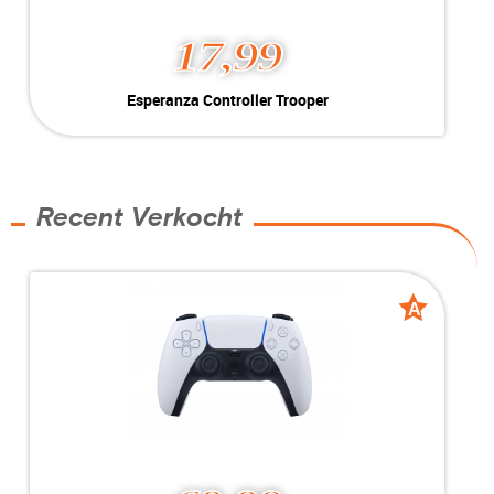
17,99
Esperanza Controller
Esperanza Controller Trooper
Trooper
Kleur:
Zwart
Nieuw
Conditie:
voor Playstation 3 (Bekabeld)
Voorraad:
Voorraad: 1 stuk
Recent Verkocht
MEER INFO
NU KOPEN
A
A
grade
grade