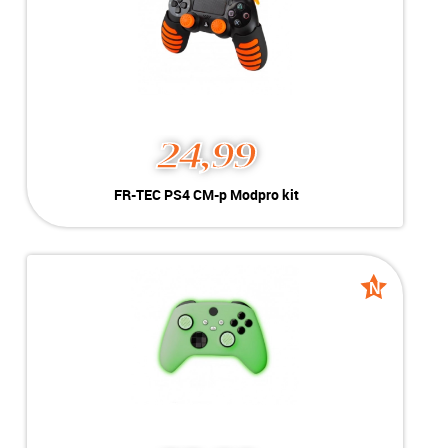
MEER INFO
NU KOPEN
24,99
FR-TEC PS4 CM-p
FR-TEC PS4 CM-p Modpro kit
Modpro kit
Kleur:
Oranje
Nieuw
Conditie:
Voor PS4
Voorraad:
Voorraad: 1 stuk
N
N
Nieuw
Nieuw
MEER INFO
NU KOPEN