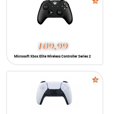
A
A
grade
grade
109,99
Microsoft Xbox Elite Wireless Controller Series 2
Kleur:
Zwart
Conditie:
A-Grade
Voor de:
Xbox One, Xbox series X|S
A
A
grade
grade