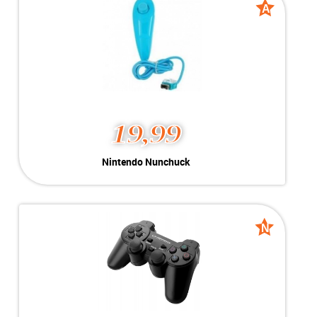
Voorraad:
Voorraad: 1 stuk
A
A
grade
grade
MEER INFO
NU KOPEN
19,99
Nintendo Nunchuck
Nintendo Nunchuck
Kleur:
Blauw
A-Grade
Conditie:
Incl Kabel
Voorraad:
Voorraad: 1 stuk
N
N
Nieuw
Nieuw
MEER INFO
NU KOPEN