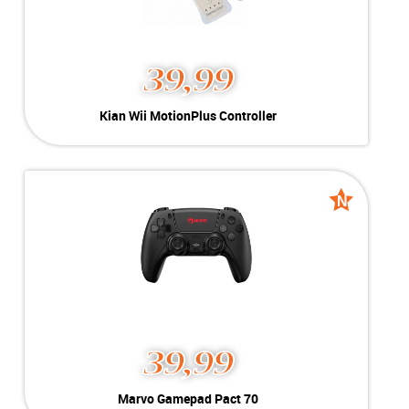
39,99
Kian Wii MotionPlus
Kian Wii MotionPlus Controller
Controller
Kleur:
Wit
Nieuw
Conditie:
voor Nintendo Wii
Voorraad:
Voorraad: 1 stuk
N
N
Nieuw
Nieuw
MEER INFO
NU KOPEN
39,99
Marvo Gamepad Pact 70
Marvo Gamepad Pact 70