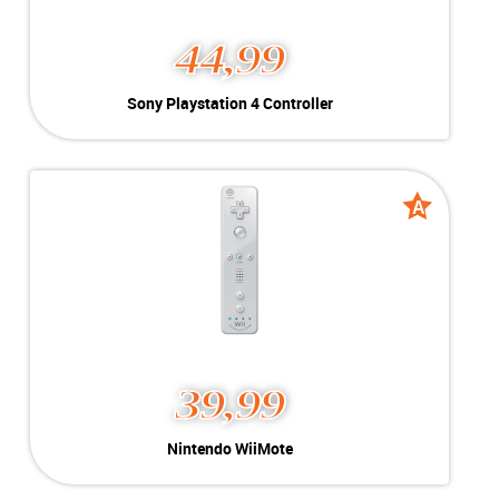
44,99
Sony Playstation 4
Sony Playstation 4 Controller
Controller
Kleur:
Zwart
A-Grade
Conditie:
Geschikt voor Playstation 4
Voorraad:
Voorraad: 28 stuks
A
A
grade
grade
MEER INFO
NU KOPEN
39,99
Nintendo WiiMote
Nintendo WiiMote