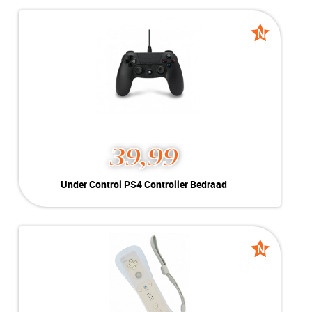
Kleur:
Wit
A-Grade
Conditie:
Geschikt voor Wii
Voorraad:
Voorraad: 1 stuk
N
N
Nieuw
Nieuw
MEER INFO
NU KOPEN
39,99
Under Control PS4
Under Control PS4 Controller Bedraad
Controller Bedraad
Kleur:
Zwart
Nieuw
Conditie:
Bedraad 3 meter | Voor PS4
Voorraad:
Voorraad: 1 stuk
N
N
Nieuw
Nieuw
MEER INFO
NU KOPEN