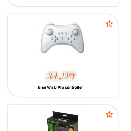
Kleur:
Zwart
Nieuw
Conditie:
Geschikt voor PC, Android, iOS & PS 4
Voorraad:
Voorraad: 1 stuk
N
N
Nieuw
Nieuw
MEER INFO
NU KOPEN
31,99
kian Wii U Pro controller
kian Wii U Pro controller
Kleur:
Wit
Nieuw
Conditie:
Voor Nintendo Wii U
Voorraad:
Voorraad: 2 stuks
N
N
Nieuw
Nieuw
MEER INFO
NU KOPEN