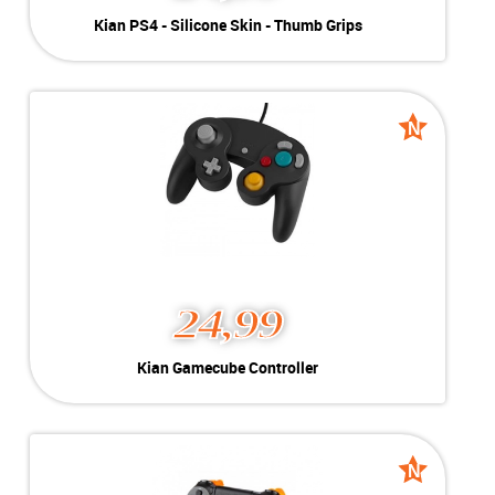
Kian PS4 - Silicone Skin -
Kian PS4 - Silicone Skin - Thumb Grips
Thumb Grips
Kleur:
Juggernaut
Nieuw
Conditie:
Voor PS4 | Juggernaut
Voorraad:
Voorraad: 1 stuk
N
N
Nieuw
Nieuw
MEER INFO
NU KOPEN
24,99
Kian Gamecube Controller
Kian Gamecube Controller
Kleur:
Zwart
Nieuw
Conditie:
Gamecube
Voorraad:
Voorraad: 1 stuk
N
N
Nieuw
Nieuw