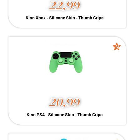
22,99
Kian Xbox - Silicone Skin
Kian Xbox - Silicone Skin - Thumb Grips
- Thumb Grips
Kleur:
Groen
Nieuw
Conditie:
Voor Xbox Series X | Glow in the Dark
Voorraad:
Voorraad: 1 stuk
N
N
Nieuw
Nieuw
MEER INFO
NU KOPEN
20,99
Kian PS4 - Silicone Skin -
Kian PS4 - Silicone Skin - Thumb Grips
Thumb Grips
Kleur:
Groen
Nieuw
Conditie:
Voor PS4 | Glow in the Dark