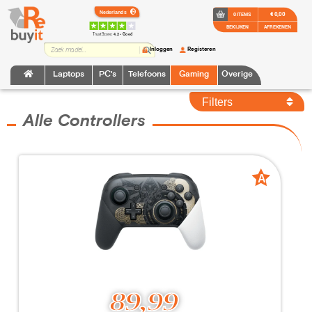
€ 0,00
0 ITEMS
BEKIJKEN
AFREKENEN
TrustScore:
4.2 • Goed
Inloggen
Registeren
Laptops
PC's
Telefoons
Gaming
Overige
Filters
Alle Controllers
A
A
grade
grade
89,99