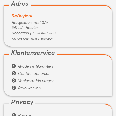
Adres
ReBuyIt.nl
Honigmannstraat 37a
6411LJ Heerlen
Nederland
(The Netherlands)
KvK 70764042 | NL858450379B01
Klantenservice

Grades & Garanties

Contact opnemen

Veelgestelde vragen

Retourneren
Privacy

Privacy