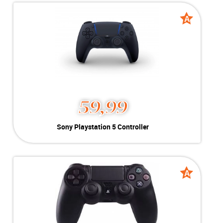
Conditie:
A-Grade
Voor de:
A
A
grade
grade
59,99
Sony Playstation 5 Controller
Kleur:
Zwart
Conditie:
A-Grade
Voor de:
Geschikt voor Playstation 5
A
A
grade
grade