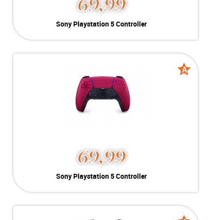
69,99
Sony Playstation 5 Controller
Kleur:
Wit
Conditie:
A-Grade
Voor de:
Incl Kabel
A
A
grade
grade
69,99
Sony Playstation 5 Controller
Kleur:
Rood
Conditie:
A-Grade
Voor de:
Incl. kabel