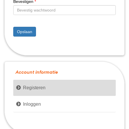
Bevestigen
*
Opslaan
Account informatie

Registeren

Inloggen