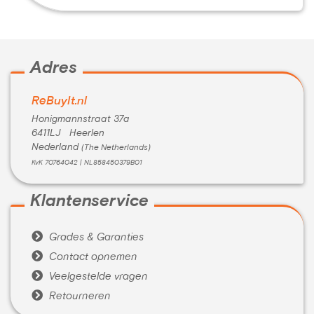
Adres
ReBuyIt.nl
Honigmannstraat 37a
6411LJ Heerlen
Nederland
(The Netherlands)
KvK 70764042 | NL858450379B01
Klantenservice

Grades & Garanties

Contact opnemen

Veelgestelde vragen

Retourneren