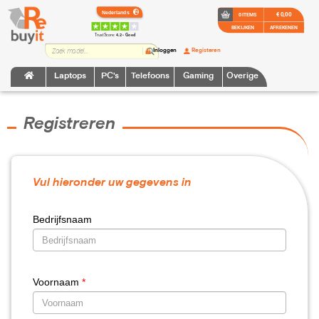
€ 0,00
0 ITEMS
BEKIJKEN
AFREKENEN
TrustScore:
4.2 • Goed
Inloggen
Registeren
Laptops
PC's
Telefoons
Gaming
Overige
Registreren
Vul hieronder uw gegevens in
Bedrijfsnaam
Voornaam
*