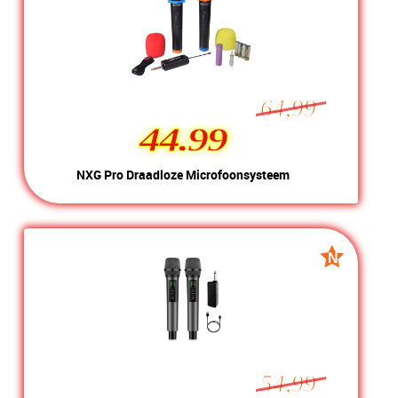
MEER INFO
NU KOPEN
64,99
44.99
44.99
NXG Pro Draadloze
NXG Pro Draadloze Microfoonsysteem
Microfoonsysteem
Kleur:
Zwart
Nieuw
Conditie:
Compleet met doos
Voorraad:
Voorraad: 1 stuk
N
N
Nieuw
Nieuw
MEER INFO
NU KOPEN
54,99