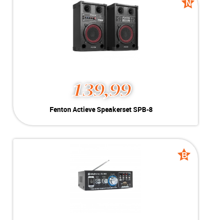
N
N
new
new
139,99
Fenton Actieve Speakerset SPB-8
Kleur:
Zwart
Conditie:
Nieuw
Inclusief:
USB / SD / BT / RCA + 2x Mic.
B
B
grade
grade