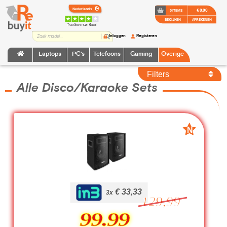
€ 0,00
0 ITEMS
BEKIJKEN
AFREKENEN
TrustScore:
4.2 • Goed
Inloggen
Registeren
Laptops
PC's
Telefoons
Gaming
Overige
Filters
Alle Disco/Karaoke Sets
N
N
Nieuw
Nieuw
€ 33,33
€ 33,33
3x
129,99
99.99
99.99