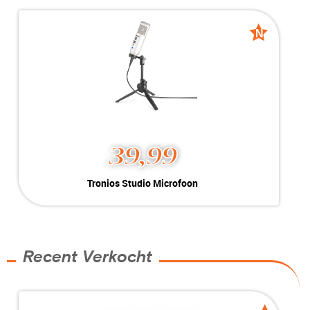
Kleur:
Zwart
Nieuw
Conditie:
Laadvermogen: 30kg
Voorraad:
Voorraad: 1 stuk
N
N
Nieuw
Nieuw
MEER INFO
NU KOPEN
39,99
Tronios Studio Microfoon
Tronios Studio Microfoon
Opslag:
50Hz - 14.000Hz
Kleur:
Zilver
Nieuw
Conditie:
1x USB-A
Voorraad:
Voorraad: 1 stuk
Recent Verkocht
MEER INFO
NU KOPEN