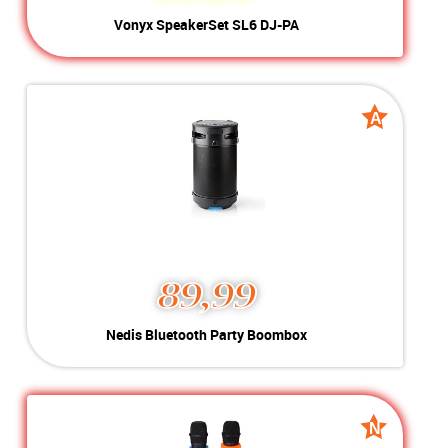
Vonyx SpeakerSet SL6
Vonyx SpeakerSet SL6 DJ-PA
DJ-PA
Kleur:
Zwart
Nieuw
Conditie:
Max: 250W | 55 - 20.000 Hz
Voorraad:
Voorraad: 1 stuk
A
A
grade
grade
MEER INFO
NU KOPEN
89,99
Nedis Bluetooth Party
Nedis Bluetooth Party Boombox
Boombox
Kleur:
Zwart
A-Grade
Conditie:
Incl. kabel
Voorraad:
Voorraad: 1 stuk
N
N
Nieuw
Nieuw