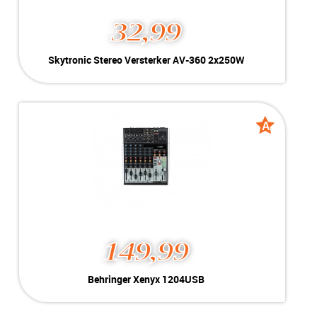
32,99
Skytronic Stereo Versterker AV-360 2x250W
Kleur:
Grijs
Conditie:
B-Grade
Inclusief:
Compleet
A
A
grade
grade
149,99
Behringer Xenyx 1204USB
Kleur:
Zwart