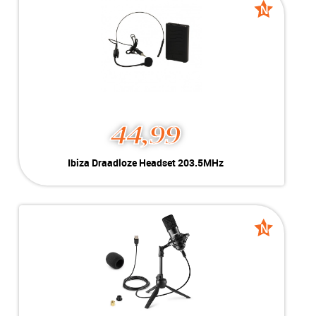
Voorraad:
Voorraad: 1 stuk
N
N
Nieuw
Nieuw
MEER INFO
NU KOPEN
44,99
Ibiza Draadloze Headset
Ibiza Draadloze Headset 203.5MHz
203.5MHz
Kleur:
Zwart
Nieuw
Conditie:
Draagfrequentie 203.5MHz
Voorraad:
Voorraad: 2 stuks
N
N
Nieuw
Nieuw
MEER INFO
NU KOPEN