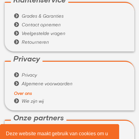
Klantenservice

Grades & Garanties

Contact opnemen

Veelgestelde vragen

Retourneren
Privacy

Privacy

Algemene voorwaarden
Over ons

Wie zijn wij
Onze partners
Deze website maakt gebruik van cookies om u

WeBuyIt.nl