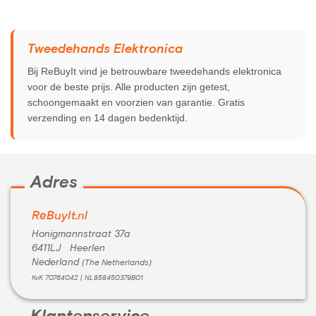
Conditie:
A-Grade
Inclusief:
Kabels
Tweedehands Elektronica
Bij ReBuyIt vind je betrouwbare tweedehands elektronica
voor de beste prijs. Alle producten zijn getest,
schoongemaakt en voorzien van garantie. Gratis
verzending en 14 dagen bedenktijd.
Adres
ReBuyIt.nl
Honigmannstraat 37a
6411LJ Heerlen
Nederland
(The Netherlands)
KvK 70764042 | NL858450379B01