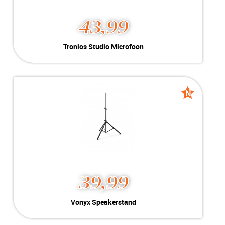
43,99
Tronios Studio Microfoon
Tronios Studio Microfoon
Opslag:
50Hz - 14.000Hz
Kleur:
Zwart
Nieuw
Conditie:
1x USB-A
N
N
Voorraad:
Voorraad: 1 stuk
Nieuw
Nieuw
MEER INFO
NU KOPEN
39,99
Vonyx Speakerstand
Vonyx Speakerstand