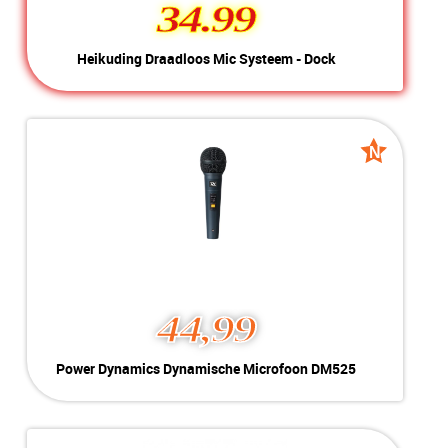
34.99
34.99
Heikuding Draadloos Mic
Heikuding Draadloos Mic Systeem - Dock
Systeem - Dock
Kleur:
Zwart
Nieuw
Conditie:
Compleet met doos
Voorraad:
Voorraad: 1 stuk
N
N
Nieuw
Nieuw
MEER INFO
NU KOPEN
44,99
Power Dynamics
Power Dynamics Dynamische Microfoon DM525
Dynamische Microfoon
DM525
Kleur:
Zwart
Nieuw
Conditie:
Met houder en schroefdraadadapter