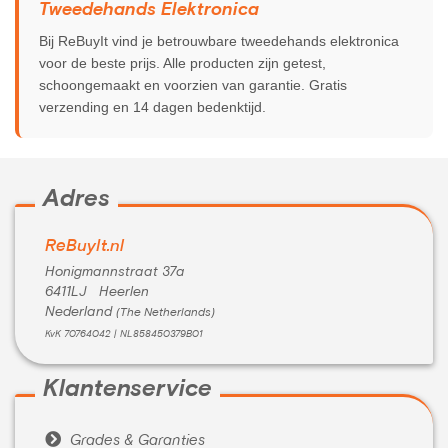
Tweedehands Elektronica
MEER INFO
NU KOPEN
Bij ReBuyIt vind je betrouwbare tweedehands elektronica
voor de beste prijs. Alle producten zijn getest,
schoongemaakt en voorzien van garantie. Gratis
verzending en 14 dagen bedenktijd.
Adres
ReBuyIt.nl
Honigmannstraat 37a
6411LJ Heerlen
Nederland
(The Netherlands)
KvK 70764042 | NL858450379B01
Klantenservice

Grades & Garanties