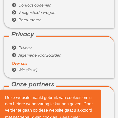

Contact opnemen

Veelgestelde vragen

Retourneren
Privacy

Privacy

Algemene voorwaarden
Over ons

Wie zijn wij
Onze partners
Deze website maakt gebruik van cookies om u

WeBuyIt.nl
een betere webervaring te kunnen geven. Door

LaptopVerkopen.eu
verder te gaan op deze website gaat u akkoord
Tijdelijk extra geld nodig?
met het gebruik van cookies.
Lees meer...