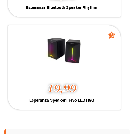
Esperanza Bluetooth
Esperanza Bluetooth Speaker Rhythm
Speaker Rhythm
Kleur:
Zwart
Nieuw
Conditie:
3h Playtime| BT | USB | SD
Voorraad:
Voorraad: 1 stuk
N
N
Nieuw
Nieuw
MEER INFO
NU KOPEN
19,99
Esperanza Speaker Frevo
Esperanza Speaker Frevo LED RGB
LED RGB
Kleur:
Zwart
Nieuw
Conditie:
USB Powered | LED Rainbow
Voorraad:
Voorraad: 26 stuks