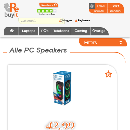
€ 0,00
0 ITEMS
BEKIJKEN
AFREKENEN
TrustScore:
4.2 • Goed
Inloggen
Registeren
Laptops
PC's
Telefoons
Gaming
Overige
Filters
Alle PC Speakers
N
N
Nieuw
Nieuw
42,99