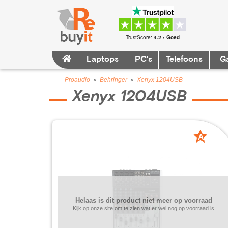
TrustScore:
4.2 • Goed
Laptops
PC's
Telefoons
G
Proaudio
»
Behringer
»
Xenyx 1204USB
Xenyx 1204USB
A
grade
Helaas is dit product niet meer op voorraad
Kijk op onze site om te zien wat er wel nog op voorraad is