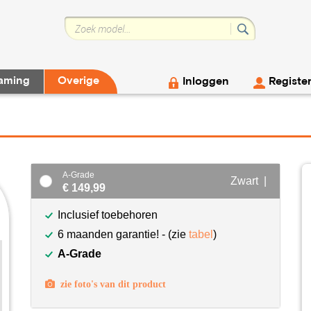
aming
Overige
Inloggen
Registe
A-Grade
Zwart |
€ 149,99
Inclusief toebehoren
6 maanden garantie! - (zie
tabel
)
A-Grade
zie foto's van dit product