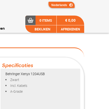
€ 0,00
0 ITEMS
BEKIJKEN
AFREKENEN
ren
Specificaties
Behringer Xenyx 1204USB
Zwart
Incl. Kabels
A-Grade