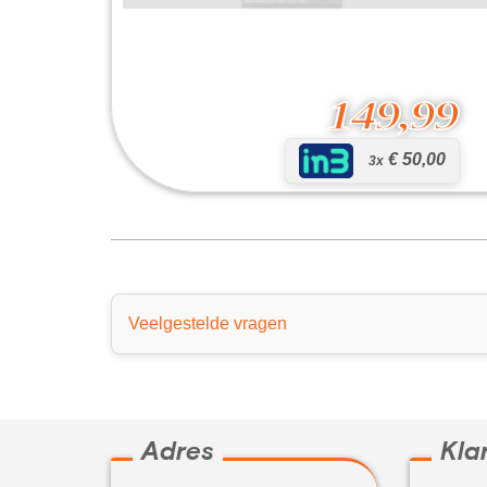
149,99
€ 50,00
3x
Xenyx 1204USB
149,99
Veelgestelde vragen
Adres
Kla