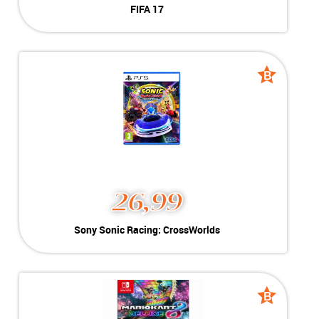
FIFA 17
Geschikt voor Playstation 4
-----------------------------------
-----------------------------------
B
B
grade
grade
26,99
Sony Sonic Racing: CrossWorlds
Kleur:
PlayStation 5
Conditie:
B-Grade
Inclusief:
Geschikt voor PlayStation 5
B
B
grade
grade