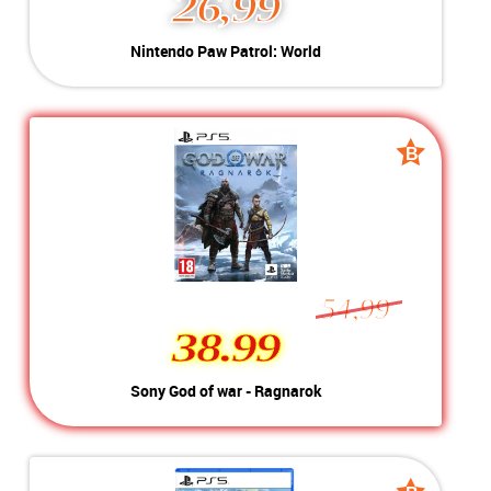
26,99
Nintendo Paw Patrol: World
Kleur:
Nintendo Switch
Conditie:
A-Grade
Inclusief:
Geschikt voor Nintendo Switch
B
B
grade
grade
54,99
38.99
38.99
Sony God of war - Ragnarok
Kleur:
Playstation 5
Conditie:
B-Grade
Inclusief:
Geschikt voor Playstation 5