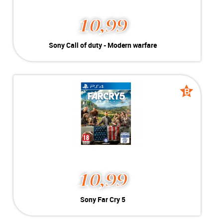
10,99
Sony Call of duty -
Sony Call of duty - Modern warfare
Modern warfare
Kleur:
Playstation 4
B-Grade
Conditie:
Geschikt voor Playstation 4
Voorraad:
Voorraad: 1 stuk
B
B
grade
grade
MEER INFO
NU KOPEN
10,99
Sony Far Cry 5
Sony Far Cry 5
Kleur:
Playstation 4
B-Grade