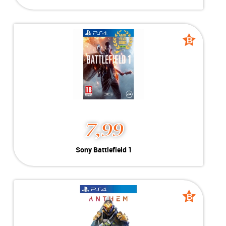
Geschikt voor Playstation 4
-----------------------------------
Battlefield 4 is het nieuwste deel in
de toonaangevende actiereeks,
B
B
bestaande uit een
grade
grade
aaneenschakeling van momenten
die de grens tussen spel en glorie
doet vervagen. Dankzij de
geavanceerde, krachtige en
realistische Frostbite 3 engine,
biedt Battlefield 4 een
ongeëvenaard intense en
dramatische spelervaring.
-----------------------------------
7,99
MEER INFO
NU KOPEN
Sony Battlefield 1
Sony Battlefield 1
Specificaties
Playstation 4
B-Grade
Geschikt voor Playstation 4
Voorraad:
Voorraad: 1 stuk
B
B
grade
grade
Meer info
Nu kopen