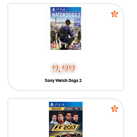
Conditie:
Geschikt voor Playstation 4
Voorraad:
Voorraad: 1 stuk
B
B
grade
grade
MEER INFO
NU KOPEN
9,99
Sony Watch Dogs 2
Sony Watch Dogs 2
Kleur:
Playstation 4
B-Grade
Conditie:
Geschikt voor Playstation 4
Voorraad:
Voorraad: 1 stuk
B
B
grade
grade
MEER INFO
NU KOPEN