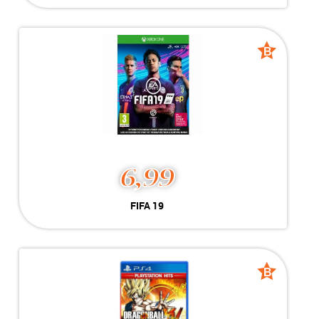
Geschikt voor Playstation 4
-----------------------------------
-----------------------------------
B
B
grade
grade
6,99
FIFA 19
Geschikt voor Xbox One
-----------------------------------
-----------------------------------
B
B
grade
grade