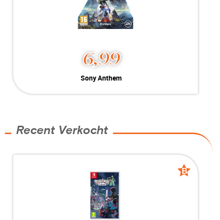
6,99
Sony Anthem
Sony Anthem
Specificaties
Playstation 4
B-Grade
Geschikt voor Playstation 4
Voorraad:
Voorraad: 1 stuk
Recent Verkocht
Meer info
Nu kopen
B
B
grade
grade