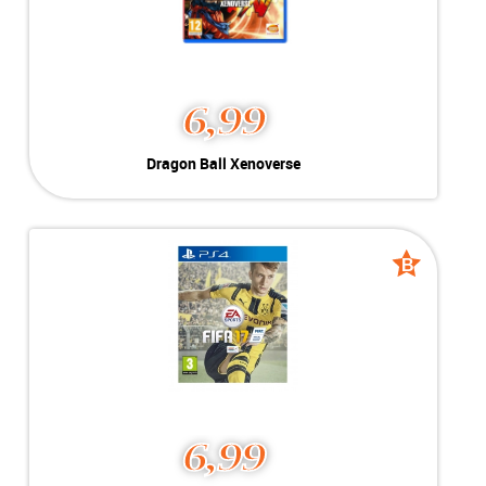
6,99
Dragon Ball Xenoverse
Geschikt voor Playstation 4
-----------------------------------
-----------------------------------
B
B
grade
grade
6,99