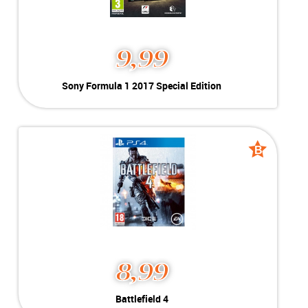
9,99
Sony Formula 1 2017
Sony Formula 1 2017 Special Edition
Special Edition
Kleur:
PlayStation 4
B-Grade
Conditie:
Geschikt voor PlayStation 4
Voorraad:
Voorraad: 1 stuk
B
B
grade
grade
MEER INFO
NU KOPEN
8,99
Battlefield 4
Battlefield 4