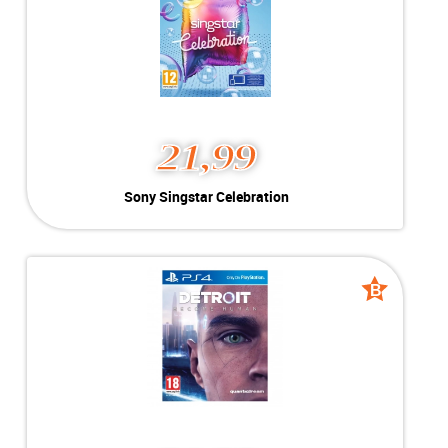
MEER INFO
NU KOPEN
21,99
Sony Singstar
Sony Singstar Celebration
Celebration
Kleur:
Playstation 4
B-Grade
Conditie:
Geschikt voor Playstation 4
Voorraad:
Voorraad: 1 stuk
B
B
grade
grade
MEER INFO
NU KOPEN