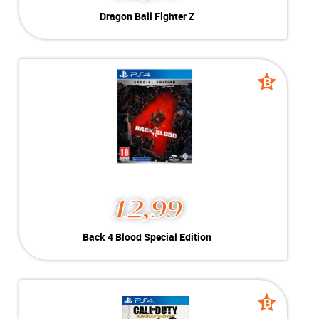
Dragon Ball Fighter Z
Dragon Ball Fighter Z
Geschikt voor Playstation 4
-----------------------------------
-----------------------------------
B
B
grade
grade
MEER INFO
NU KOPEN
12,99
Back 4 Blood Special
Back 4 Blood Special Edition
Edition
Geschikt voor PlayStation 4
-----------------------------------
-----------------------------------
B
B
grade
grade