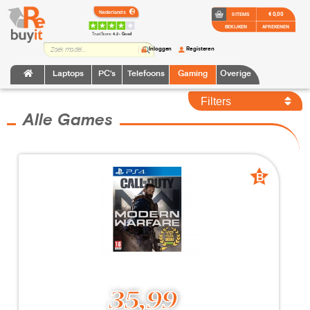
€ 0,00
0 ITEMS
BEKIJKEN
AFREKENEN
TrustScore:
4.2 • Goed
Inloggen
Registeren
Laptops
PC's
Telefoons
Gaming
Overige
Filters
Alle Games
B
B
grade
grade
35,99