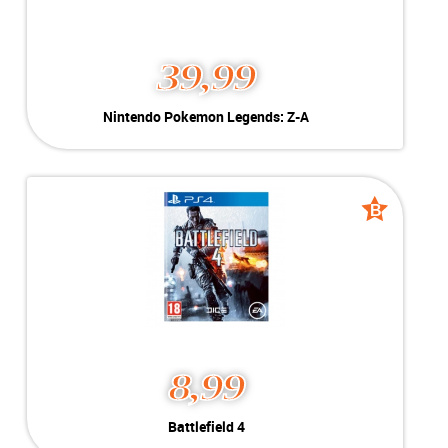
39,99
Nintendo Pokemon Legends: Z-A
Kleur:
Nintendo Switch
Conditie:
B-Grade
Inclusief:
Geschikt voor Nintendo Switch
B
B
grade
grade
8,99
Battlefield 4