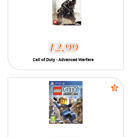
MEER INFO
NU KOPEN
12,99
Call of Duty - Advanced
Call of Duty - Advanced Warfare
Warfare
Geschikt voor Playstation 4
-----------------------------------
In
Call of Duty: Advanced Warfare
word je overtuigend meegenomen
B
B
naar de toekomst en dat levert een
grade
grade
technologisch en tactisch
uitdagende game-ervaring op. In
het jaar 2054 heeft een private
military corporation (PMC) de
macht en de kracht om de
mensheid te redden. De wereld is
verwoest na een aanval waarbij
alle infrastructuur is verdwenen
en jij bent de advanced soldier.