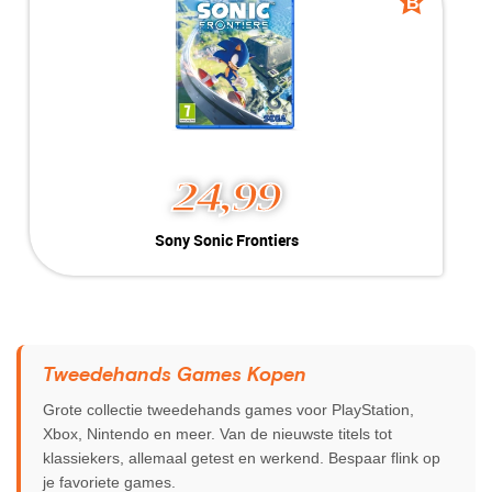
B
B
grade
grade
24,99
Sony Sonic Frontiers
Kleur:
PlayStation 5
Conditie:
B-Grade
Inclusief:
Geschikt voor PlayStation 5
Tweedehands Games Kopen
Grote collectie tweedehands games voor PlayStation,
Xbox, Nintendo en meer. Van de nieuwste titels tot
klassiekers, allemaal getest en werkend. Bespaar flink op
je favoriete games.