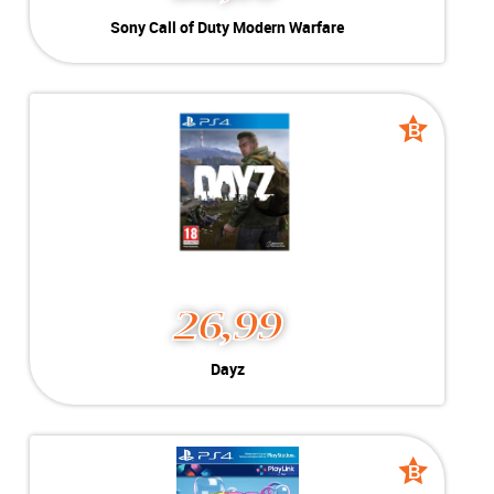
Sony Call of Duty Modern
Sony Call of Duty Modern Warfare
Warfare
Kleur:
Playstation 4
B-Grade
Conditie:
Geschikt voor Playstation 4
Voorraad:
Voorraad: 1 stuk
B
B
grade
grade
MEER INFO
NU KOPEN
26,99
Dayz
Dayz
Geschikt voor PlayStation 4
-----------------------------------
-----------------------------------
B
B
grade
grade