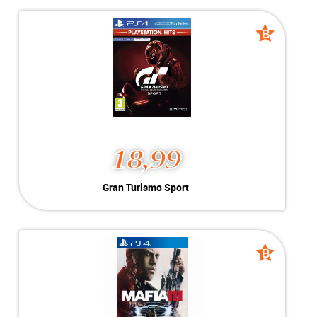
Kleur:
Playstation 4
B-Grade
Conditie:
Geschikt voor Playstation 4
Voorraad:
Voorraad: 1 stuk
B
B
grade
grade
MEER INFO
NU KOPEN
18,99
Gran Turismo Sport
Gran Turismo Sport
Geschikt voor Playstation 4
-----------------------------------
Ontdek de spanning en sensatie
van de autosport opnieuw. De
B
B
bekroonde realistische
grade
grade
racesimulatorgames scheurt voor
de eerste keer de PlayStation 4 op.
Bereid je voor op razendsnelle
actie waar je adrenaline van gaat
stromen.