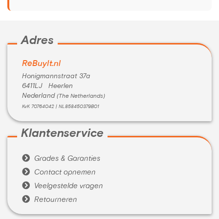
Adres
ReBuyIt.nl
Honigmannstraat 37a
6411LJ Heerlen
Nederland
(The Netherlands)
KvK 70764042 | NL858450379B01
Klantenservice

Grades & Garanties

Contact opnemen

Veelgestelde vragen

Retourneren