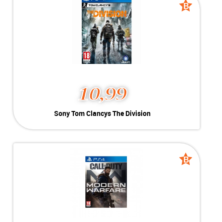
verliezen. Het gaat om teamwerk.
B
B
Het gaat om voor elkaar strijden
grade
grade
en samen punten en beloningen
verdienen. Maar het gaat er vooral
om dat je ergens bijhoort en de
spanning van de race deelt.
Maar maak je vooral geen zorgen
als je niet aan kop ligt. Dankzij
unieke uitdagingen die zich na
elke bocht onverwacht voordoen,
kun je bonuspunten verdienen
10,99
voor jezelf en je team.
-----------------------------------
Sony Tom Clancys The
Sony Tom Clancys The Division
Division
MEER INFO
NU KOPEN
Kleur:
Playstation 4
B-Grade
Conditie:
Geschikt voor Playstation 4
Voorraad:
Voorraad: 1 stuk
B
B
grade
grade
MEER INFO
NU KOPEN