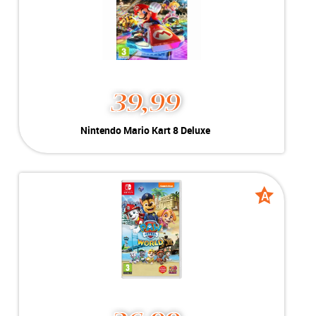
39,99
Nintendo Mario Kart 8 Deluxe
Kleur:
Nintendo Switch
Conditie:
B-Grade
Inclusief:
Geschikt voor Nintendo Switch
A
A
grade
grade