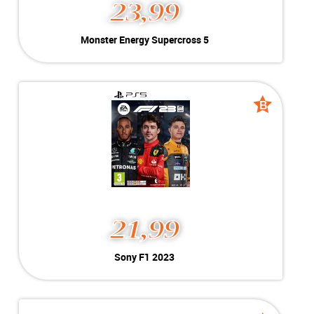
23,99
Monster Energy
Monster Energy Supercross 5
Supercross 5
Geschikt voor Playstation 5
-----------------------------------
-----------------------------------
B
B
grade
grade
MEER INFO
NU KOPEN
21,99
Sony F1 2023
Sony F1 2023
Kleur:
PlayStation 5
B-Grade
Conditie:
Geschikt voor PlayStation 5