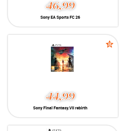
46,99
Sony EA Sports FC 26
Sony EA Sports FC 26
Kleur:
PlayStation 5
B-Grade
Conditie:
Geschikt voor PlayStation 5
Voorraad:
Voorraad: 1 stuk
B
B
grade
grade
MEER INFO
NU KOPEN
44,99
Sony Final Fantasy.VII
Sony Final Fantasy.VII rebirth
rebirth
Kleur:
Playstation 5
B-Grade
Conditie:
Geschikt voor Playstation 5