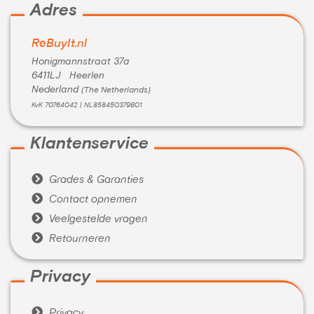
Adres
ReBuyIt.nl
Honigmannstraat 37a
6411LJ Heerlen
Nederland
(The Netherlands)
KvK 70764042 | NL858450379B01
Klantenservice

Grades & Garanties

Contact opnemen

Veelgestelde vragen

Retourneren
Privacy

Privacy