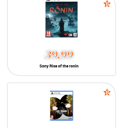
Voorraad:
Voorraad: 1 stuk
B
B
grade
grade
MEER INFO
NU KOPEN
39,99
Sony Rise of the ronin
Sony Rise of the ronin
Kleur:
Playstation 5
B-Grade
Conditie:
Geschikt voor Playstation 5
Voorraad:
Voorraad: 1 stuk
B
B
grade
grade
MEER INFO
NU KOPEN