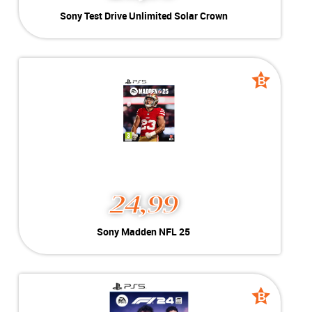
Sony Test Drive Unlimited
Sony Test Drive Unlimited Solar Crown
Solar Crown
Kleur:
Playstation 5
B-Grade
Conditie:
Geschikt voor Playstation 5
Voorraad:
Voorraad: 1 stuk
B
B
grade
grade
MEER INFO
NU KOPEN
24,99
Sony Madden NFL 25
Sony Madden NFL 25
Kleur:
PlayStation 5
B-Grade
Conditie:
Geschikt voor PlayStation 5
Voorraad:
Voorraad: 1 stuk
B
B
grade
grade