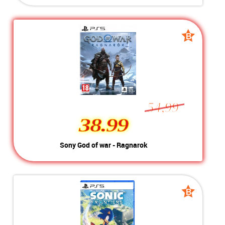
Kleur:
Nintendo Switch
Conditie:
A-Grade
Inclusief:
Geschikt voor Nintendo Switch
B
B
grade
grade
54,99
38.99
38.99
Sony God of war - Ragnarok
Kleur:
Playstation 5
Conditie:
B-Grade
Inclusief:
Geschikt voor Playstation 5
B
B
grade
grade