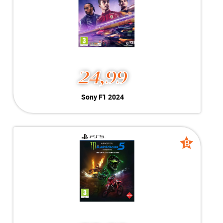
MEER INFO
NU KOPEN
24,99
Sony F1 2024
Sony F1 2024
Kleur:
PlayStation 5
B-Grade
Conditie:
Geschikt voor PlayStation 5
Voorraad:
Voorraad: 1 stuk
B
B
grade
grade
MEER INFO
NU KOPEN