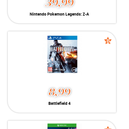
39,99
Nintendo Pokemon Legends: Z-A
Kleur:
Nintendo Switch
Conditie:
B-Grade
Inclusief:
Geschikt voor Nintendo Switch
B
B
grade
grade
8,99
Battlefield 4
Geschikt voor Playstation 4
-----------------------------------
-----------------------------------