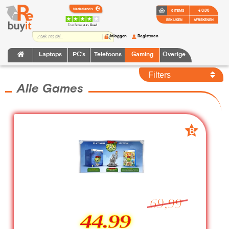
€ 0,00
0 ITEMS
BEKIJKEN
AFREKENEN
TrustScore:
4.2 • Goed
Inloggen
Registeren
Laptops
PC's
Telefoons
Gaming
Overige
Filters
Alle Games
B
B
grade
grade
69,99
44.99
44.99