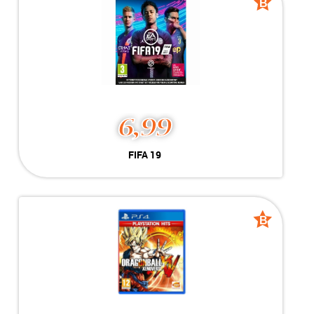
B
B
grade
grade
6,99
FIFA 19
Geschikt voor Xbox One
-----------------------------------
-----------------------------------
B
B
grade
grade