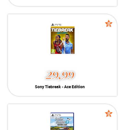
Paramedic Simulator
Kleur:
PlayStation 5
B-Grade
Conditie:
Geschikt voor PlayStation 5
Voorraad:
Voorraad: 1 stuk
B
B
grade
grade
MEER INFO
NU KOPEN
29,99
Sony Tiebreak - Ace
Sony Tiebreak - Ace Edition
Edition
Kleur:
Playstation 5
B-Grade
Conditie:
Geschikt voor Playstation 5
Voorraad:
Voorraad: 1 stuk
B
B
grade
grade
MEER INFO
NU KOPEN