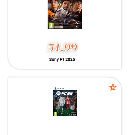
MEER INFO
NU KOPEN
51,99
Sony F1 2025
Sony F1 2025
Kleur:
PlayStation 5
B-Grade
Conditie:
Geschikt voor PlayStation 5
Voorraad:
Voorraad: 1 stuk
B
B
grade
grade
MEER INFO
NU KOPEN