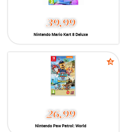
39,99
Nintendo Mario Kart 8 Deluxe
Kleur:
Nintendo Switch
Conditie:
B-Grade
Inclusief:
Geschikt voor Nintendo Switch
A
A
grade
grade
26,99
Nintendo Paw Patrol: World