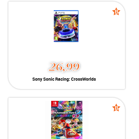
-----------------------------------
-----------------------------------
B
B
grade
grade
26,99
Sony Sonic Racing: CrossWorlds
Kleur:
PlayStation 5
Conditie:
B-Grade
Inclusief:
Geschikt voor PlayStation 5
B
B
grade
grade