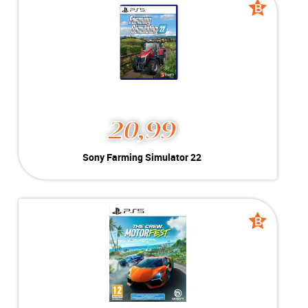
Voorraad:
Voorraad: 1 stuk
B
B
grade
grade
MEER INFO
NU KOPEN
20,99
Sony Farming Simulator
Sony Farming Simulator 22
22
Kleur:
PlayStation 5
B-Grade
Conditie:
Geschikt voor PlayStation 5
Voorraad:
Voorraad: 1 stuk
B
B
grade
grade
MEER INFO
NU KOPEN