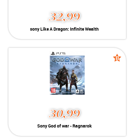
32,99
sony Like A Dragon:
sony Like A Dragon: Infinite Wealth
Infinite Wealth
Kleur:
playstation 5
B-Grade
Conditie:
Geschikt voor playstation 5
Voorraad:
Voorraad: 1 stuk
B
B
grade
grade
MEER INFO
NU KOPEN
30,99
Sony God of war -
Sony God of war - Ragnarok
Ragnarok