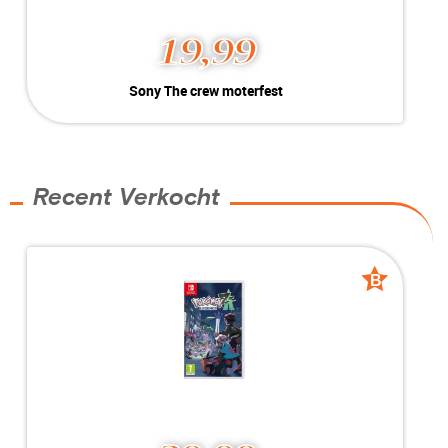
19,99
Sony The crew moterfest
Sony The crew moterfest
Kleur:
voor playstation 5
B-Grade
Conditie:
Geschikt voor voor playstation 5
Voorraad:
Voorraad: 1 stuk
Recent Verkocht
MEER INFO
NU KOPEN
B
B
grade
grade