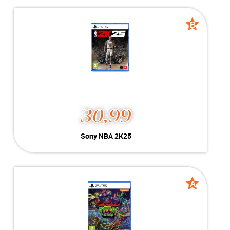
Kleur:
Playstation 5
B-Grade
Conditie:
Geschikt voor Playstation 5
Voorraad:
Voorraad: 1 stuk
B
B
grade
grade
MEER INFO
NU KOPEN
30,99
Sony NBA 2K25
Sony NBA 2K25
Kleur:
Playstation 5
B-Grade
Conditie:
Geschikt voor Playstation 5
Voorraad:
Voorraad: 1 stuk
A
A
grade
grade
MEER INFO
NU KOPEN