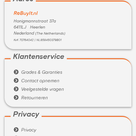
ReBuyIt.nl
Honigmannstraat 37a
6411LJ Heerlen
Nederland
(The Netherlands)
KvK 70764042 | NL858450379B01
Klantenservice

Grades & Garanties

Contact opnemen

Veelgestelde vragen

Retourneren
Privacy

Privacy