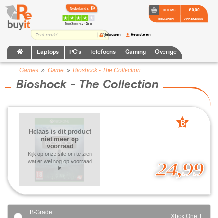
€ 0,00
0 ITEMS
BEKIJKEN
AFREKENEN
TrustScore:
4.2 • Goed
Inloggen
Registeren
Laptops
PC's
Telefoons
Gaming
Overige
Games
»
Game
»
Bioshock - The Collection
Bioshock - The Collection
B
Helaas is dit product
grade
niet meer op
voorraad
Kijk op onze site om te zien
wat er wel nog op voorraad
24,99
is
B-Grade
Xbox One |