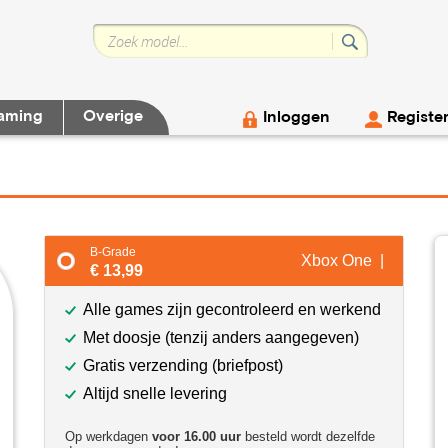
aming
Overige
Inloggen
Registe
B-Grade
Xbox One |
€ 13,99
Alle games zijn gecontroleerd en werkend
Met doosje (tenzij anders aangegeven)
Gratis verzending (briefpost)
Altijd snelle levering
Op werkdagen
voor 16.00 uur
besteld wordt dezelfde