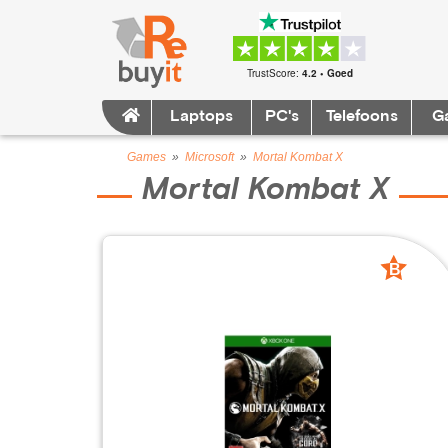
TrustScore:
4.2 • Goed
Laptops
PC's
Telefoons
G
Games
»
Microsoft
»
Mortal Kombat X
Mortal Kombat X
B
grade