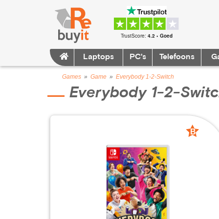
TrustScore:
4.2 • Goed
Laptops
PC's
Telefoons
G
Games
»
Game
»
Everybody 1-2-Switch
Everybody 1-2-Swit
B
grade