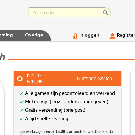
aming
Overige
Inloggen
Registe
ch
B-Grade
Nintendo Switch |
€ 11,99
Alle games zijn gecontroleerd en werkend
Met doosje (tenzij anders aangegeven)
Gratis verzending (briefpost)
Altijd snelle levering
Op werkdagen
voor 16.00 uur
besteld wordt dezelfde