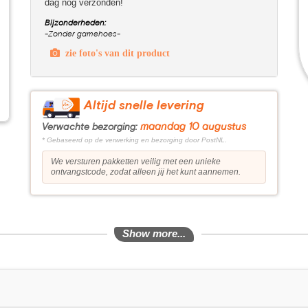
dag nog verzonden!
Bijzonderheden:
-Zonder gamehoes-
zie foto's van dit product
Altijd snelle levering
maandag 10 augustus
Verwachte bezorging:
* Gebaseerd op de verwerking en bezorging door PostNL.
We versturen pakketten veilig met een unieke
ontvangstcode, zodat alleen jij het kunt aannemen.
Show more...