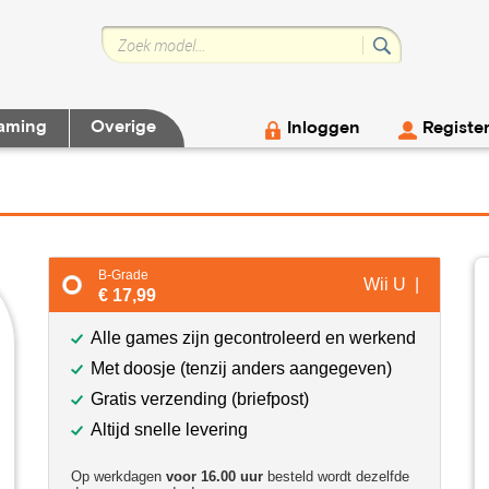
aming
Overige
Inloggen
Registe
B-Grade
Wii U |
€ 17,99
Alle games zijn gecontroleerd en werkend
Met doosje (tenzij anders aangegeven)
Gratis verzending (briefpost)
Altijd snelle levering
Op werkdagen
voor 16.00 uur
besteld wordt dezelfde