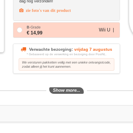
dag nog verzonden!
zie foto's van dit product
B
-Grade
Wii U |
€ 14,99
Verwachte bezorging:
vrijdag 7 augustus
* Gebaseerd op de verwerking en bezorging door PostNL.
We versturen pakketten veilig met een unieke ontvangstcode,
zodat alleen jij het kunt aannemen.
Show more...