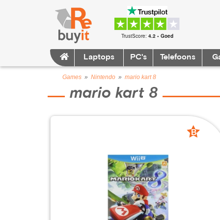
TrustScore:
4.2 • Goed
Laptops
PC's
Telefoons
G
Games
»
Nintendo
»
mario kart 8
mario kart 8
B
grade