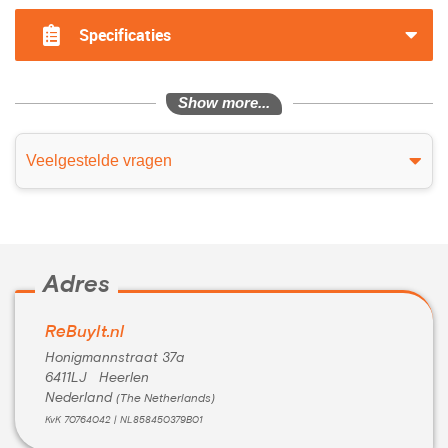
?>
Specificaties
Show more...
Veelgestelde vragen
Adres
ReBuyIt.nl
Honigmannstraat 37a
6411LJ Heerlen
Nederland
(The Netherlands)
KvK 70764042 | NL858450379B01