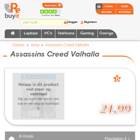
€ 0,00
0 ITEMS
BEKIJKEN
AFREKENEN
TrustScore:
4.2 • Goed
Inloggen
Registeren
Laptops
PC's
Telefoons
Gaming
Overige
Games
»
Sony
»
Assassins Creed Valhalla
Assassins Creed Valhalla
B
Helaas is dit product
grade
niet meer op
voorraad
Kijk op onze site om te zien
wat er wel nog op voorraad
21,99
is
B-Grade
Playstation 4 |