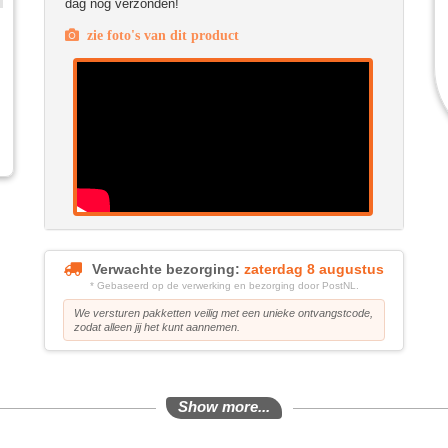
dag nog verzonden!
zie foto's van dit product
Verwachte bezorging:
zaterdag 8 augustus
* Gebaseerd op de verwerking en bezorging door PostNL.
We versturen pakketten veilig met een unieke ontvangstcode,
zodat alleen jij het kunt aannemen.
Show more...