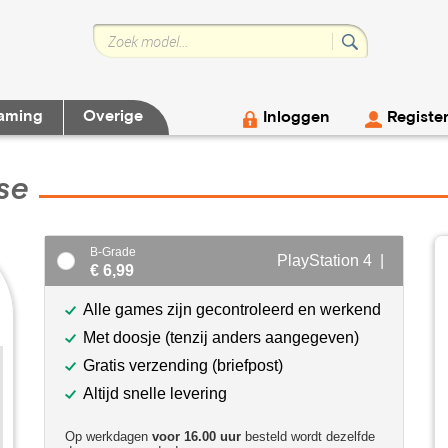
aming
Overige
Inloggen
Registe
se
B-Grade
PlayStation 4 |
€ 6,99
Alle games zijn gecontroleerd en werkend
Met doosje (tenzij anders aangegeven)
Gratis verzending (briefpost)
Altijd snelle levering
Op werkdagen
voor 16.00 uur
besteld wordt dezelfde