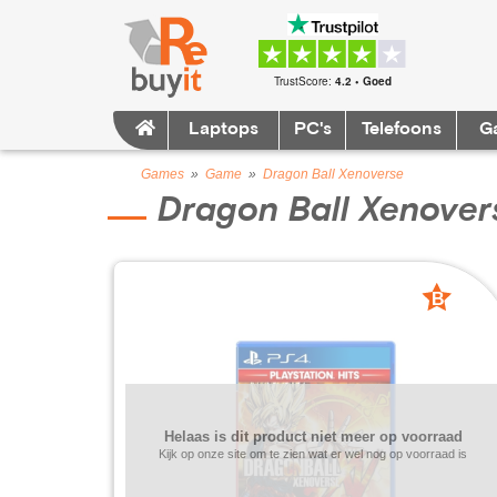
TrustScore:
4.2 • Goed
Laptops
PC's
Telefoons
G
Games
»
Game
»
Dragon Ball Xenoverse
Dragon Ball Xenover
B
grade
Helaas is dit product niet meer op voorraad
Kijk op onze site om te zien wat er wel nog op voorraad is