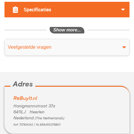
Specificaties
Show more...
Veelgestelde vragen
Adres
ReBuyIt.nl
Honigmannstraat 37a
6411LJ Heerlen
Nederland
(The Netherlands)
KvK 70764042 | NL858450379B01