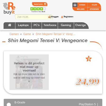
€ 0,00
0 ITEMS
BEKIJKEN
AFREKENEN
TrustScore:
4.2 • Goed
Inloggen
Registeren
Laptops
PC's
Telefoons
Gaming
Overige
Games
»
Game
»
Shin Megami Tensei V: Vengeance
Shin Megami Tensei V: Vengeance
B
Helaas is dit product
grade
niet meer op
voorraad
Kijk op onze site om te zien
wat er wel nog op voorraad
24,99
is
B-Grade
PlayStation 5 |