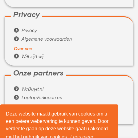
Privacy

Privacy

Algemene voorwaarden
Over ons

Wie zijn wij
Onze partners

WeBuyIt.nl

LaptopVerkopen.eu
Tijdelijk extra geld nodig?
Deze website maakt gebruik van cookies om u

Belenen.com
een betere webervaring te kunnen geven. Door
verder te gaan op deze website gaat u akkoord
met het gebruik van cookies.
Lees meer...