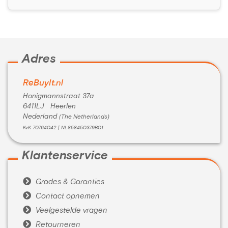
Adres
ReBuyIt.nl
Honigmannstraat 37a
6411LJ Heerlen
Nederland
(The Netherlands)
KvK 70764042 | NL858450379B01
Klantenservice

Grades & Garanties

Contact opnemen

Veelgestelde vragen

Retourneren