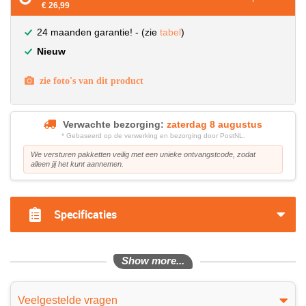
€ 26,99
24 maanden garantie! - (zie
tabel
)
Nieuw
zie foto's van dit product
Verwachte bezorging:
zaterdag 8 augustus
* Gebaseerd op de verwerking en bezorging door PostNL.
We versturen pakketten veilig met een unieke ontvangstcode, zodat
alleen jij het kunt aannemen.
Specificaties
Show more...
Veelgestelde vragen