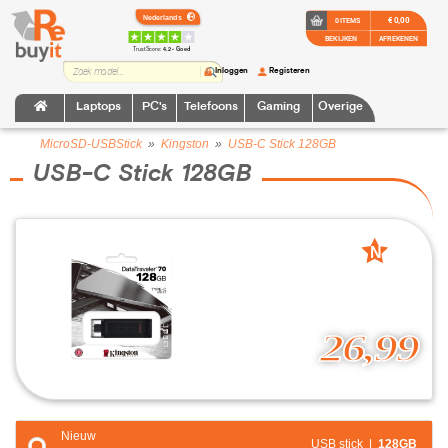
€ 0,00
0 ITEMS
BEKIJKEN
AFREKENEN
TrustScore:
4.2 • Goed
Inloggen
Registeren
Laptops
PC's
Telefoons
Gaming
Overige
MicroSD-USBStick
»
Kingston
»
USB-C Stick 128GB
USB-C Stick 128GB
N
nieuw
26,99
Nieuw
USB stick |
128GB