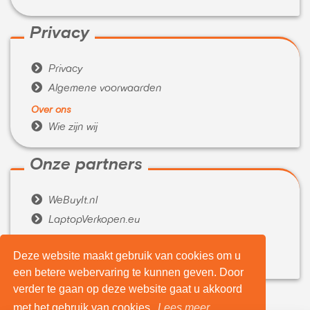
Privacy

Privacy

Algemene voorwaarden
Over ons

Wie zijn wij
Onze partners

WeBuyIt.nl

LaptopVerkopen.eu
Tijdelijk extra geld nodig?
Deze website maakt gebruik van cookies om u

Belenen.com
een betere webervaring te kunnen geven. Door
verder te gaan op deze website gaat u akkoord
met het gebruik van cookies.
Lees meer...