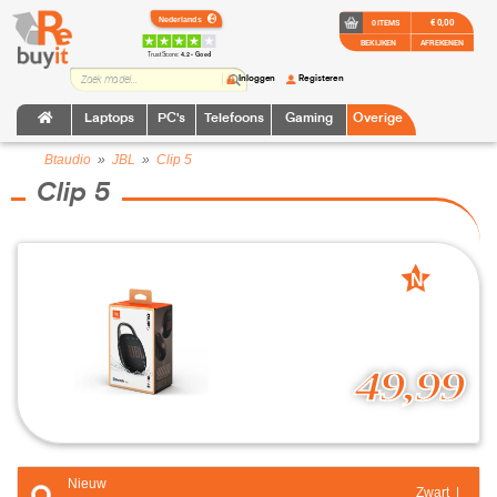
€ 0,00
0 ITEMS
BEKIJKEN
AFREKENEN
TrustScore:
4.2 • Goed
Inloggen
Registeren
Laptops
PC's
Telefoons
Gaming
Overige
Btaudio
»
JBL
»
Clip 5
Clip 5
N
nieuw
49,99
Nieuw
Zwart |