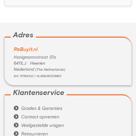
Adres
ReBuyIt.nl
Honigmannstraat 37a
6411LJ Heerlen
Nederland
(The Netherlands)
KvK 70764042 | NL858450379B01
Klantenservice

Grades & Garanties

Contact opnemen

Veelgestelde vragen

Retourneren