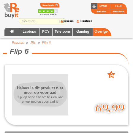
€ 0,00
0 ITEMS
BEKIJKEN
AFREKENEN
TrustScore:
4.2 • Goed
Inloggen
Registeren
Laptops
PC's
Telefoons
Gaming
Overige
Btaudio
»
JBL
»
Flip 6
Flip 6
A
grade
Helaas is dit product niet
meer op voorraad
Kijk op onze site om te zien wat
er wel nog op voorraad is
69,99