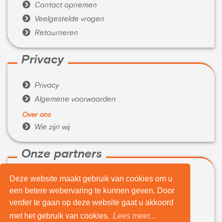

Contact opnemen

Veelgestelde vragen

Retourneren
Privacy

Privacy

Algemene voorwaarden
Over ons

Wie zijn wij
Onze partners
Deze website maakt gebruik van cookies om u

WeBuyIt.nl
een betere webervaring te kunnen geven. Door

LaptopVerkopen.eu
verder te gaan op deze website gaat u akkoord
Tijdelijk extra geld nodig?
met het gebruik van cookies.
Lees meer...