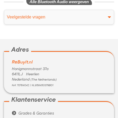
Alle Bluetooth Audio weergeven
Veelgestelde vragen
Adres
ReBuyIt.nl
Honigmannstraat 37a
6411LJ Heerlen
Nederland
(The Netherlands)
KvK 70764042 | NL858450379B01
Klantenservice

Grades & Garanties