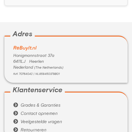
Adres
ReBuyIt.nl
Honigmannstraat 37a
6411LJ Heerlen
Nederland
(The Netherlands)
KvK 70764042 | NL858450379B01
Klantenservice

Grades & Garanties

Contact opnemen

Veelgestelde vragen

Retourneren