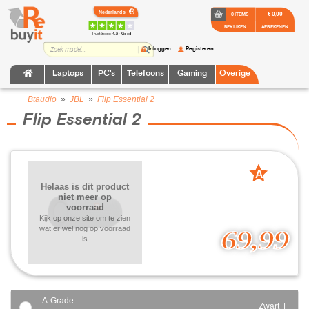
€ 0,00
0 ITEMS
BEKIJKEN
AFREKENEN
TrustScore:
4.2 • Goed
Inloggen
Registeren
Laptops
PC's
Telefoons
Gaming
Overige
Btaudio
»
JBL
»
Flip Essential 2
Flip Essential 2
A
Helaas is dit product
grade
niet meer op
voorraad
Kijk op onze site om te zien
wat er wel nog op voorraad
69,99
is
A-Grade
Zwart |