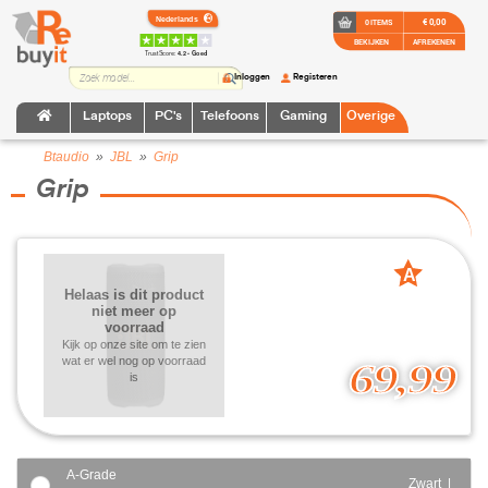
€ 0,00
0 ITEMS
BEKIJKEN
AFREKENEN
TrustScore:
4.2 • Goed
Inloggen
Registeren
Laptops
PC's
Telefoons
Gaming
Overige
Btaudio
»
JBL
»
Grip
Grip
A
Helaas is dit product
grade
niet meer op
voorraad
Kijk op onze site om te zien
wat er wel nog op voorraad
69,99
is
A-Grade
Zwart |