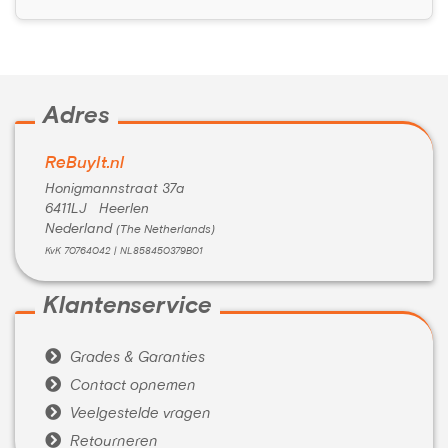
Adres
ReBuyIt.nl
Honigmannstraat 37a
6411LJ Heerlen
Nederland
(The Netherlands)
KvK 70764042 | NL858450379B01
Klantenservice

Grades & Garanties

Contact opnemen

Veelgestelde vragen

Retourneren