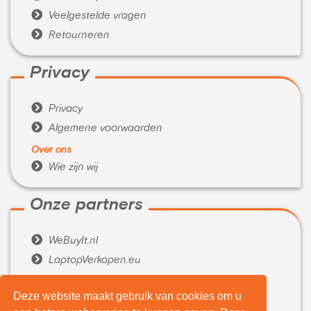

Veelgestelde vragen

Retourneren
Privacy

Privacy

Algemene voorwaarden
Over ons

Wie zijn wij
Onze partners

WeBuyIt.nl

LaptopVerkopen.eu
Tijdelijk extra geld nodig?
Deze website maakt gebruik van cookies om u

Belenen.com