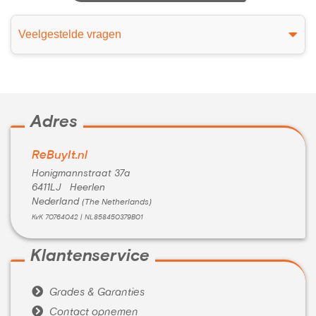
Veelgestelde vragen
Adres
ReBuyIt.nl
Honigmannstraat 37a
6411LJ Heerlen
Nederland
(The Netherlands)
KvK 70764042 | NL858450379B01
Klantenservice

Grades & Garanties

Contact opnemen