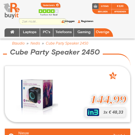
€ 0,00
0 ITEMS
BEKIJKEN
AFREKENEN
TrustScore:
4.2 • Goed
Inloggen
Registeren
Laptops
PC's
Telefoons
Gaming
Overige
Btaudio
»
Nedis
»
Cube Party Speaker 2450
Cube Party Speaker 2450
N
nieuw
144,99
€ 48,33
3x
Nieuw