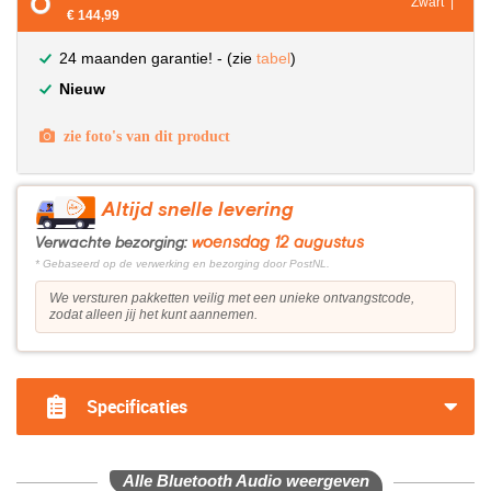
Zwart |
€ 144,99
24 maanden garantie! - (zie
tabel
)
Nieuw
zie foto's van dit product
Altijd snelle levering
woensdag 12 augustus
Verwachte bezorging:
* Gebaseerd op de verwerking en bezorging door PostNL.
We versturen pakketten veilig met een unieke ontvangstcode,
zodat alleen jij het kunt aannemen.
Specificaties
Alle Bluetooth Audio weergeven