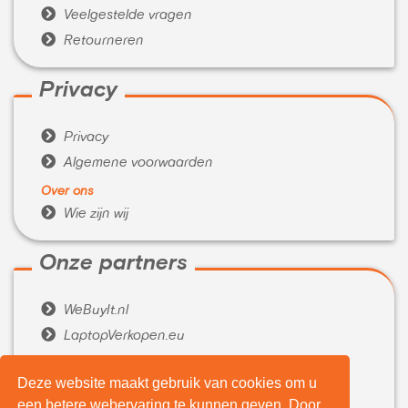

Veelgestelde vragen

Retourneren
Privacy

Privacy

Algemene voorwaarden
Over ons

Wie zijn wij
Onze partners

WeBuyIt.nl

LaptopVerkopen.eu
Tijdelijk extra geld nodig?
Deze website maakt gebruik van cookies om u

Belenen.com
een betere webervaring te kunnen geven. Door