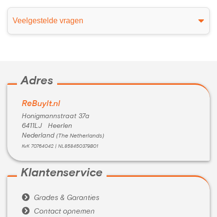
Veelgestelde vragen
Adres
ReBuyIt.nl
Honigmannstraat 37a
6411LJ Heerlen
Nederland
(The Netherlands)
KvK 70764042 | NL858450379B01
Klantenservice

Grades & Garanties

Contact opnemen