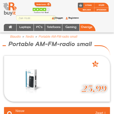
€ 0,00
0 ITEMS
BEKIJKEN
AFREKENEN
TrustScore:
4.2 • Goed
Inloggen
Registeren
Laptops
PC's
Telefoons
Gaming
Overige
Btaudio
»
Nedis
»
Portable AM-FM-radio small
Portable AM-FM-radio small
N
nieuw
25,99
Nieuw
Zwart |