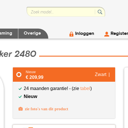
aming
Overige
Inloggen
Registe
ker 2480
Nieuw
Zwart |
€ 209,99
24 maanden garantie! - (zie
tabel
)
Nieuw
zie foto's van dit product