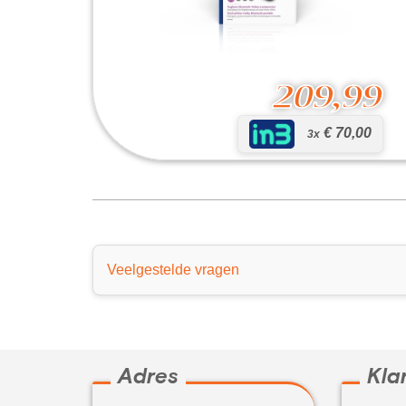
209,99
€ 70,00
3x
Portable Party Speaker 2480
209,99
Veelgestelde vragen
Adres
Kla