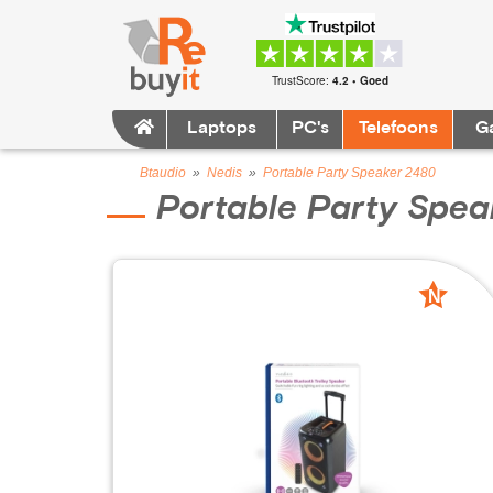
TrustScore:
4.2 • Goed
Laptops
PC's
Telefoons
G
Btaudio
»
Nedis
»
Portable Party Speaker 2480
Portable Party Spea
N
nieuw