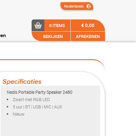
€ 0,00
0 ITEMS
BEKIJKEN
AFREKENEN
ren
Specificaties
Nedis Portable Party Speaker 2480
Zwart met RGB LED
5 uur | BT | USB | MIC | AUX
Nieuw